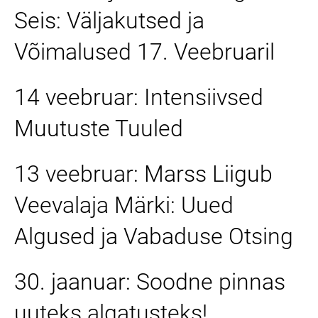
Seis: Väljakutsed ja
Võimalused 17. Veebruaril
14 veebruar: Intensiivsed
Muutuste Tuuled
13 veebruar: Marss Liigub
Veevalaja Märki: Uued
Algused ja Vabaduse Otsing
30. jaanuar: Soodne pinnas
uuteks algatusteks!