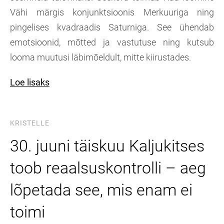
Vähi märgis konjunktsioonis Merkuuriga ning
pingelises kvadraadis Saturniga. See ühendab
emotsioonid, mõtted ja vastutuse ning kutsub
looma muutusi läbimõeldult, mitte kiirustades.
Loe lisaks
KRISTELLE
30. juuni täiskuu Kaljukitses
toob reaalsuskontrolli – aeg
lõpetada see, mis enam ei
toimi