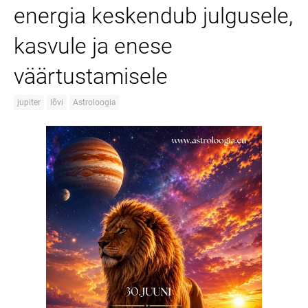
energia keskendub julgusele,
kasvule ja enese
väärtustamisele
jupiter
lõvi
Astroloogia