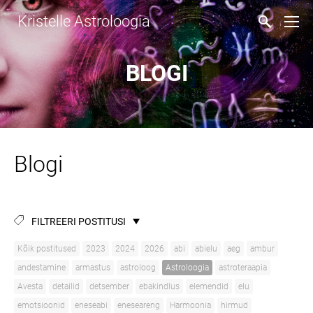
Kristelle Astroloogia
BLOGI
Blogi
FILTREERI POSTITUSI
Kõik postitused
2023
2024
2026
abi
abielu
aeg
ambur
andestamine
armastus
astroloog
Astroloogia
astroteraapia
Avesta
detailid
detsember
ebakindlus
elemendid
elu
emotsioonid
eneseabi
eneseareng
Harmoonia
hirmud