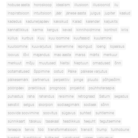
hobuse aasta
horoskoop
idealism
illusioon
illusioonid
ilu
Inspiratsioon
intuitsioon
jäär
jänese aasta
julgus
jupiter
kaalud
kadedus
kaduneljapäev
kaksikud
Kalad
kalender
kaljukits
kannatlikkus
karma
kergus
kevad
kinnihoidmine
kontroll
kriis
küllus
kurbus
Kuu
kuu loomine
kuufaasid
kuulamine
kuuloomine
kuuvarjutus
laienemine
lepingud
loeng
lojaalsus
loovus
lõvi
majandus
mao aasta
marss
märts
merkuur
merkuut
mõju
muutused
Neitsi
Neptuun
omadused
õnn
ootamatused
õppimine
ostud
Päike
päikese varjutus
päikesemärk
partnerlus
perpektiiv
pinge
pluuto
põhjasõlm
pööripäev
praktilisus
prognoos
projektid
psühhoteraapia
puhastus
raha
rahandus
reisimine
retrograad
Saturn
segadus
sekstiil
selgus
skorpion
sodiaagimärk
sodiaak
sõnn
soovide soovimine
soovitus
sügavus
suhted
suhtlemine
sünnikaart
täiskuu
tasakaal
teadlikkus
teejuht
tegutsemine
teraapia
tervis
töö
transformatsioon
transiit
trump
tulihobune