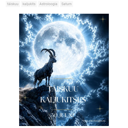
täiskuu
kaljukits
Astroloogia
Saturn