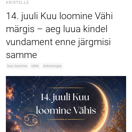
KRISTELLE
14. juuli Kuu loomine Vähi
märgis – aeg luua kindel
vundament enne järgmisi
samme
kuu loomine
vähk
Astroloogia