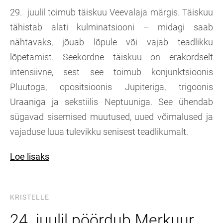
29. juulil toimub täiskuu Veevalaja märgis. Täiskuu
tähistab alati kulminatsiooni – midagi saab
nähtavaks, jõuab lõpule või vajab teadlikku
lõpetamist. Seekordne täiskuu on erakordselt
intensiivne, sest see toimub konjunktsioonis
Pluutoga, opositsioonis Jupiteriga, trigoonis
Uraaniga ja sekstiilis Neptuuniga. See ühendab
sügavad sisemised muutused, uued võimalused ja
vajaduse luua tulevikku senisest teadlikumalt.
Loe lisaks
KRISTELLE
24. juulil pöördub Merkuur