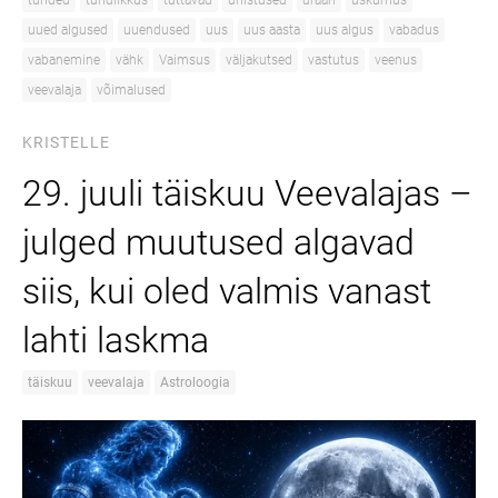
tunded
tundlikkus
tuttavad
unistused
uraan
uskumus
uued algused
uuendused
uus
uus aasta
uus algus
vabadus
vabanemine
vähk
Vaimsus
väljakutsed
vastutus
veenus
veevalaja
võimalused
KRISTELLE
29. juuli täiskuu Veevalajas –
julged muutused algavad
siis, kui oled valmis vanast
lahti laskma
täiskuu
veevalaja
Astroloogia