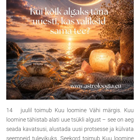
14 juulil toimub Kuu loomine Vähi märgis. Kuu
loomine tähistab alati uue tsükli algust – see on aeg
seada kavatsusi, alustada uusi protsesse ja külvata
seemneid tulevikuks. Seekord toimub Kuu loomine