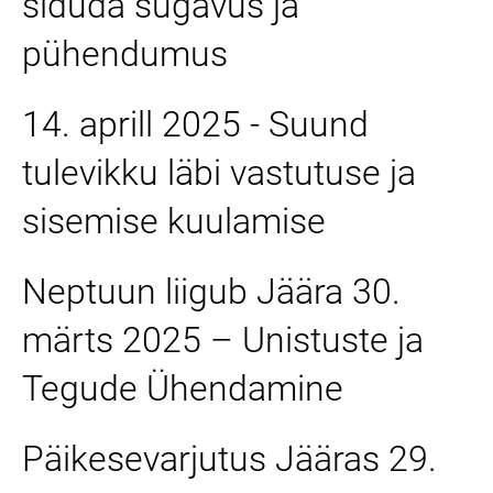
siduda sügavus ja
pühendumus
14. aprill 2025 - Suund
tulevikku läbi vastutuse ja
sisemise kuulamise
Neptuun liigub Jäära 30.
märts 2025 – Unistuste ja
Tegude Ühendamine
Päikesevarjutus Jääras 29.