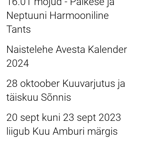
16.01 mõjud - Päikese ja
Neptuuni Harmooniline
Tants
Naistelehe Avesta Kalender
2024
28 oktoober Kuuvarjutus ja
täiskuu Sõnnis
20 sept kuni 23 sept 2023
liigub Kuu Amburi märgis