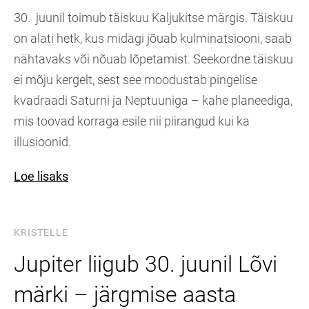
30. juunil toimub täiskuu Kaljukitse märgis. Täiskuu
on alati hetk, kus midagi jõuab kulminatsiooni, saab
nähtavaks või nõuab lõpetamist. Seekordne täiskuu
ei mõju kergelt, sest see moodustab pingelise
kvadraadi Saturni ja Neptuuniga – kahe planeediga,
mis toovad korraga esile nii piirangud kui ka
illusioonid.
Loe lisaks
KRISTELLE
Jupiter liigub 30. juunil Lõvi
märki – järgmise aasta