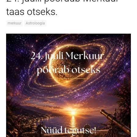
taas otseks.
merkuur
Astroloogia