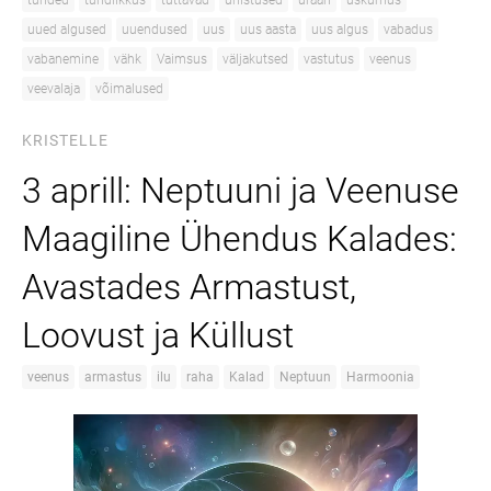
tunded
tundlikkus
tuttavad
unistused
uraan
uskumus
uued algused
uuendused
uus
uus aasta
uus algus
vabadus
vabanemine
vähk
Vaimsus
väljakutsed
vastutus
veenus
veevalaja
võimalused
KRISTELLE
3 aprill: Neptuuni ja Veenuse
Maagiline Ühendus Kalades:
Avastades Armastust,
Loovust ja Küllust
veenus
armastus
ilu
raha
Kalad
Neptuun
Harmoonia