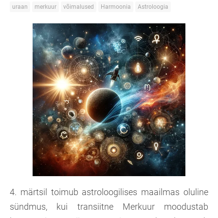
uraan
merkuur
võimalused
Harmoonia
Astroloogia
4. märtsil toimub astroloogilises maailmas oluline
sündmus, kui transiitne Merkuur moodustab