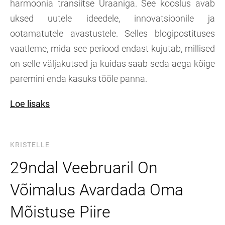
harmoonia transiitse Uraaniga. See kooslus avab
uksed uutele ideedele, innovatsioonile ja
ootamatutele avastustele. Selles blogipostituses
vaatleme, mida see periood endast kujutab, millised
on selle väljakutsed ja kuidas saab seda aega kõige
paremini enda kasuks tööle panna.
Loe lisaks
KRISTELLE
29ndal Veebruaril On
Võimalus Avardada Oma
Mõistuse Piire