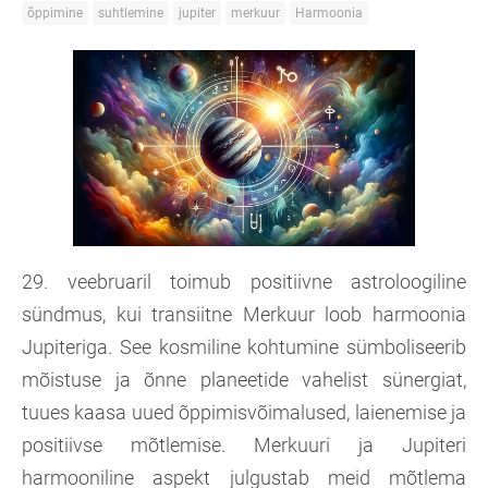
õppimine
suhtlemine
jupiter
merkuur
Harmoonia
29. veebruaril toimub positiivne astroloogiline
sündmus, kui transiitne Merkuur loob harmoonia
Jupiteriga. See kosmiline kohtumine sümboliseerib
mõistuse ja õnne planeetide vahelist sünergiat,
tuues kaasa uued õppimisvõimalused, laienemise ja
positiivse mõtlemise. Merkuuri ja Jupiteri
harmooniline aspekt julgustab meid mõtlema