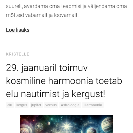
suurelt, avardama oma teadmisi ja väljendama oma
mõtteid vabamalt ja loovamalt.
Loe lisaks
KRISTELLE
29. jaanuaril toimuv
kosmiline harmoonia toetab
elu nautimist ja kergust!
elu
kergus
jupiter
veenus
Astroloogia
Harmoonia