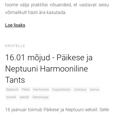
toome välja praktilisi nõuandeid, et vastavat seisu
võimalikult hästi ära kasutada.
Loe lisaks
KRISTELLE
16.01 mõjud - Päikese ja
Neptuuni Harmooniline
Tants
Neptuun
Päike
Harmoonia
Inspiratsioon
Vaimsus
loovus
transiit
sekstiil
Astroloogia
16 jaanuar toimub Päikese ja Neptuuni seksiil. Selle