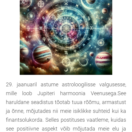
29. jaanuaril astume astroloogilisse valgusesse,
mille loob Jupiteri harmoonia Veenusega.See
haruldane seadistus tõotab tuua rõõmu, armastust
ja õnne, mõjutades nii meie isiklikke suhteid kui ka
finantsolukorda. Selles postituses vaatleme, kuidas
see positiivne aspekt võib mõjutada meie elu ja