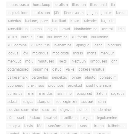
hobuse aasta
horoskoop
idealism
illusioon
illusioonid
ilu
Inspiratsioon
intuitsioon
jäär
jänese aasta
julgus
jupiter
kaalud
kadedus
kaduneljapäev
kaksikud
Kalad
kalender
kaljukits
kannatlikkus
karma
kergus
kevad
kinnihoidmine
kontroll
kriis
küllus
kurbus
Kuu
kuu loomine
kuufaasid
kuulamine
kuuloomine
kuuvarjutus
laienemine
lepingud
loeng
lojaalsus
loovus
lõvi
majandus
mao aasta
marss
märts
merkuur
merkuut
mõju
muutused
Neitsi
Neptuun
omadused
õnn
ootamatused
õppimine
ostud
Päike
päikese varjutus
päikesemärk
partnerlus
perpektiiv
pinge
pluuto
põhjasõlm
pööripäev
praktilisus
prognoos
projektid
psühhoteraapia
puhastus
raha
rahandus
reisimine
retrograad
Saturn
segadus
sekstiil
selgus
skorpion
sodiaagimärk
sodiaak
sõnn
soovide soovimine
soovitus
sügavus
suhted
suhtlemine
sünnikaart
täiskuu
tasakaal
teadlikkus
teejuht
tegutsemine
teraapia
tervis
töö
transformatsioon
transiit
trump
tulihobune