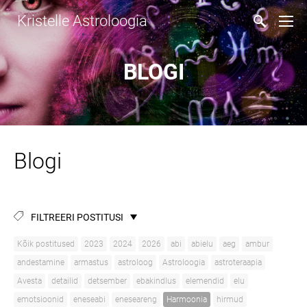
Kristelle Astroloogia
BLOGI
Blogi
FILTREERI POSTITUSI
Kõik postitused
2023
2024
2026
abi
abielu
aeg
ambur
andestamine
armastus
astroloog
Astroloogia
astroteraapia
Avesta
detailid
detsember
ebakindlus
elemendid
elu
emotsioonid
eneseabi
eneseareng
Harmoonia
hirmud