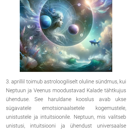
3. aprillil toimub astroloogiliselt oluline sündmus, kui
Neptuun ja Veenus moodustavad Kalade tähtkujus
ühenduse. See haruldane kooslus avab ukse
sügavatele emotsionaalsetele kogemustele,
unistustele ja intuitsioonile. Neptuun, mis valitseb
unistusi, intuitsiooni ja ühendust universaalse