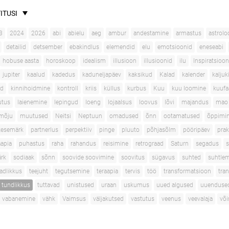
ITUSI
3
2024
2026
abi
abielu
aeg
ambur
andestamine
armastus
astrolo
detailid
detsember
ebakindlus
elemendid
elu
emotsioonid
eneseabi
hobuse aasta
horoskoop
idealism
illusioon
illusioonid
ilu
Inspiratsioon
jupiter
kaalud
kadedus
kaduneljapäev
kaksikud
Kalad
kalender
kaljuk
ad
kinnihoidmine
kontroll
kriis
küllus
kurbus
Kuu
kuu loomine
kuufa
utus
laienemine
lepingud
loeng
lojaalsus
loovus
lõvi
majandus
mao 
mõju
muutused
Neitsi
Neptuun
omadused
õnn
ootamatused
õppimi
kesemärk
partnerlus
perpektiiv
pinge
pluuto
põhjasõlm
pööripäev
prak
apia
puhastus
raha
rahandus
reisimine
retrograad
Saturn
segadus
s
rk
sodiaak
sõnn
soovide soovimine
soovitus
sügavus
suhted
suhtle
adlikkus
teejuht
tegutsemine
teraapia
tervis
töö
transformatsioon
tran
tundlikkus
tuttavad
unistused
uraan
uskumus
uued algused
uuenduse
vabanemine
vähk
Vaimsus
väljakutsed
vastutus
veenus
veevalaja
võ