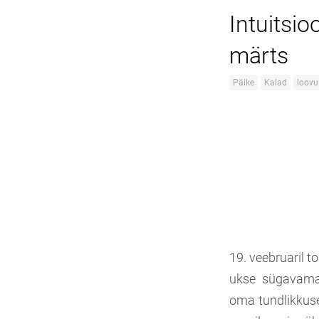
Intuitsi
märts
Päike
Kalad
loovu
19. veebruaril t
ukse sügavamal
oma tundlikkuse