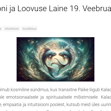
ooni ja Loovuse Laine 19. Veebru
s
intuitsioon
tundlikkus
oimub kosmiline sündmus, kus transiitne Päike liigub Kal
e emotsionaalsele ja spirituaalsele mõistmisele. Kala
, empaatia ja intuitsiooni poolest, kutsub meid üles uur