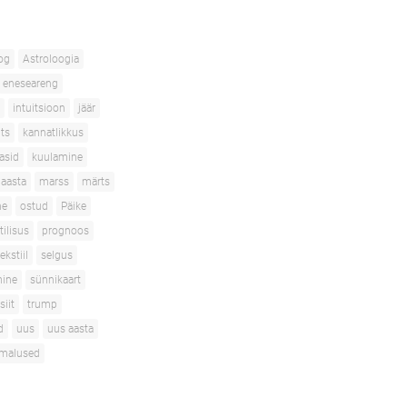
og
Astroloogia
eneseareng
intuitsioon
jäär
its
kannatlikkus
asid
kuulamine
aasta
marss
märts
ne
ostud
Päike
tilisus
prognoos
ekstiil
selgus
mine
sünnikaart
siit
trump
d
uus
uus aasta
imalused