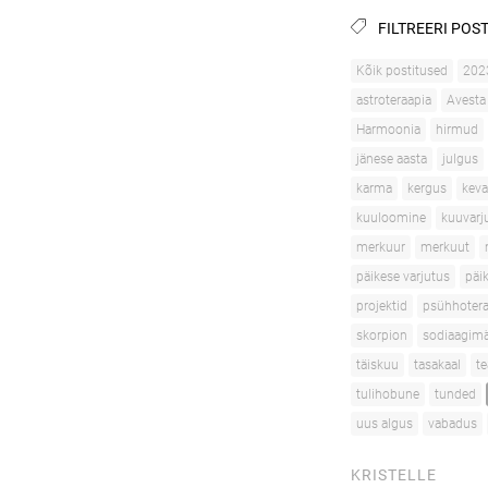
FILTREERI POST
Kõik postitused
202
astroteraapia
Avesta
Harmoonia
hirmud
jänese aasta
julgus
karma
kergus
kev
kuuloomine
kuuvarj
merkuur
merkuut
päikese varjutus
päi
projektid
psühhotera
skorpion
sodiaagimä
täiskuu
tasakaal
te
tulihobune
tunded
uus algus
vabadus
KRISTELLE