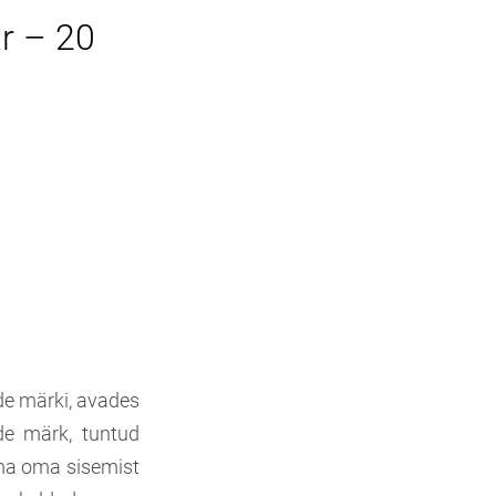
ar – 20
ade märki, avades
de märk, tuntud
ima oma sisemist