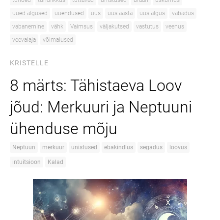
tunded
tundlikkus
tuttavad
unistused
uraan
uskumus
uued algused
uuendused
uus
uus aasta
uus algus
vabadus
vabanemine
vähk
Vaimsus
väljakutsed
vastutus
veenus
veevalaja
võimalused
KRISTELLE
8 märts: Tähistaeva Loov
jõud: Merkuuri ja Neptuuni
ühenduse mõju
Neptuun
merkuur
unistused
ebakindlus
segadus
loovus
intuitsioon
Kalad