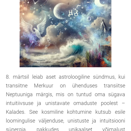
8. märtsil leiab aset astroloogiline sündmus, kui
transiitne Merkuur on ühenduses transiitse
Neptuuniga märgis, mis on tuntud oma sügava
intuitiivsuse ja unistavate omaduste poolest –
Kalades. See kosmiline kohtumine kutsub esile
loomingulise väljenduse, unistuste ja intuitsiooni
sünergia, pakkudes unikaalset võimalust