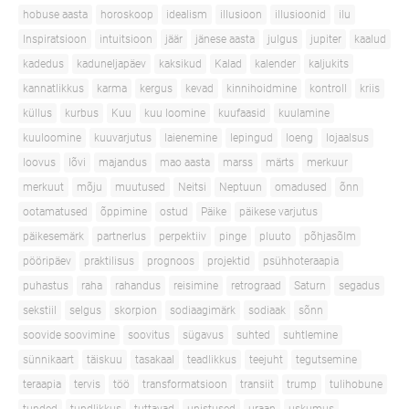
hobuse aasta
horoskoop
idealism
illusioon
illusioonid
ilu
Inspiratsioon
intuitsioon
jäär
jänese aasta
julgus
jupiter
kaalud
kadedus
kaduneljapäev
kaksikud
Kalad
kalender
kaljukits
kannatlikkus
karma
kergus
kevad
kinnihoidmine
kontroll
kriis
küllus
kurbus
Kuu
kuu loomine
kuufaasid
kuulamine
kuuloomine
kuuvarjutus
laienemine
lepingud
loeng
lojaalsus
loovus
lõvi
majandus
mao aasta
marss
märts
merkuur
merkuut
mõju
muutused
Neitsi
Neptuun
omadused
õnn
ootamatused
õppimine
ostud
Päike
päikese varjutus
päikesemärk
partnerlus
perpektiiv
pinge
pluuto
põhjasõlm
pööripäev
praktilisus
prognoos
projektid
psühhoteraapia
puhastus
raha
rahandus
reisimine
retrograad
Saturn
segadus
sekstiil
selgus
skorpion
sodiaagimärk
sodiaak
sõnn
soovide soovimine
soovitus
sügavus
suhted
suhtlemine
sünnikaart
täiskuu
tasakaal
teadlikkus
teejuht
tegutsemine
teraapia
tervis
töö
transformatsioon
transiit
trump
tulihobune