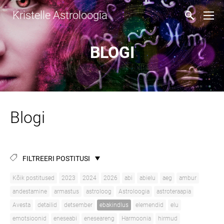
Kristelle Astroloogia
BLOGI
Blogi
FILTREERI POSTITUSI
Kõik postitused
2023
2024
2026
abi
abielu
aeg
ambur
andestamine
armastus
astroloog
Astroloogia
astroteraapia
Avesta
detailid
detsember
ebakindlus
elemendid
elu
emotsioonid
eneseabi
eneseareng
Harmoonia
hirmud