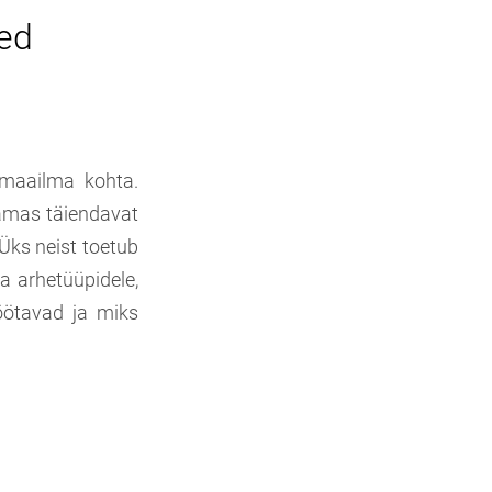
eed
maailma kohta.
samas täiendavat
Üks neist toetub
ja arhetüüpidele,
öötavad ja miks