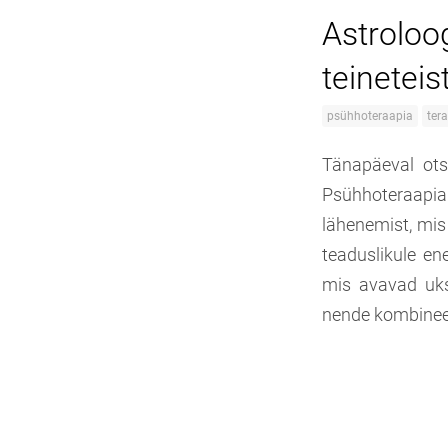
Astroloo
teineteis
psühhoteraapia
ter
Tänapäeval ot
Psühhoteraapia 
lähenemist, mis
teaduslikule ene
mis avavad uks
nende kombineer