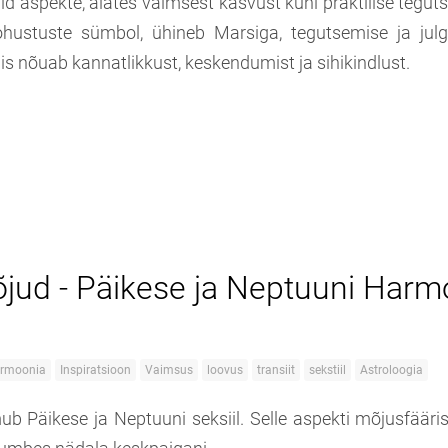
id aspekte, alates vaimsest kasvust kuni praktilise tegut
 kohustuste sümbol, ühineb Marsiga, tegutsemise ja jul
is nõuab kannatlikkust, keskendumist ja sihikindlust.
jud - Päikese ja Neptuuni Harm
rmoonia
Inspiratsioon
Vaimsus
loovus
transiit
sekstiil
Astroloogia
ub Päikese ja Neptuuni seksiil. Selle aspekti mõjusfääri