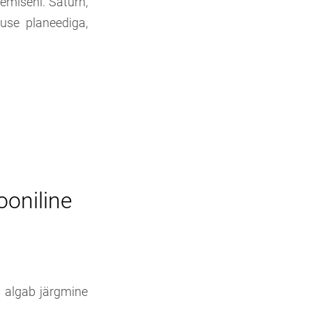
semiseni. Saturn,
guse planeediga,
ooniline
s algab järgmine