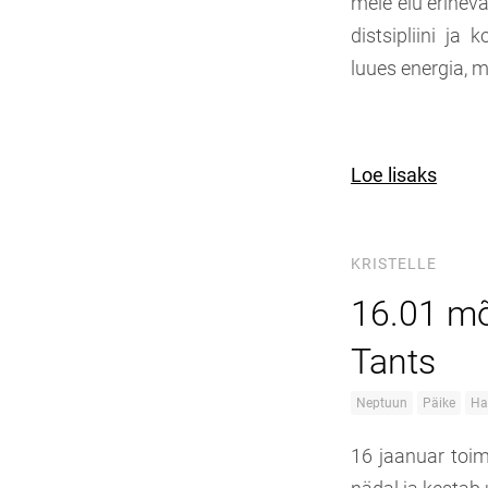
meie elu erineva
distsipliini ja
luues energia, m
Loe lisaks
KRISTELLE
16.01 mõ
Tants
Neptuun
Päike
Ha
16 jaanuar toim