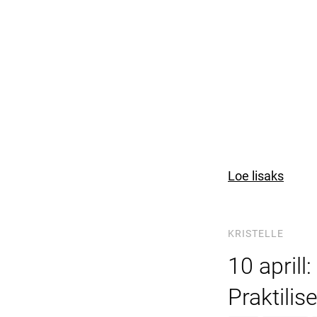
Loe lisaks
KRISTELLE
10 april
Praktili