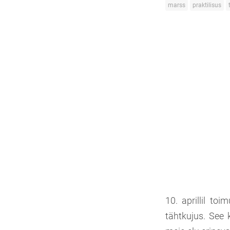
marss
praktilisus
10. aprillil to
tähtkujus. See 