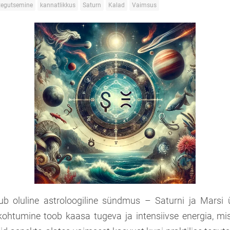
tegutsemine
kannatlikkus
Saturn
Kalad
Vaimsus
imub oluline astroloogiline sündmus – Saturni ja Mars
kohtumine toob kaasa tugeva ja intensiivse energia, m