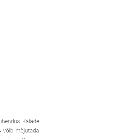
i ühendus Kalade
is võib mõjutada