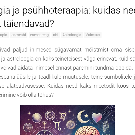
gia ja psühhoteraapia: kuidas n
t täiendavad?
aapia
eneseabi
eneseareng
abi
Astroloogia
Vaimsus
sivad paljud inimesed sügavamat mõistmist oma sise
ja astroloogia on kaks teineteisest väga erinevat, kuid 
 võivad aidata inimesel ennast paremini tundma õppida. 
seanalüüsile ja teadlikule muutusele, teine sümbolitele 
e alateadvusesse. Kuidas need kaks meetodit koos t
imine võib olla tõhus?