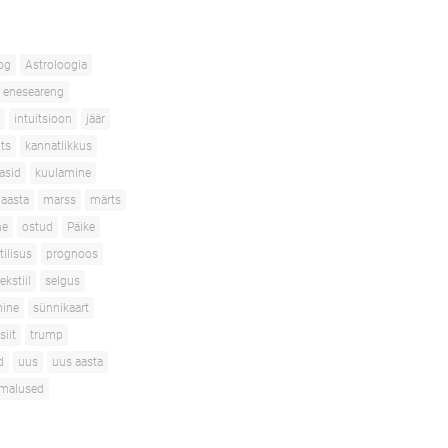
og
Astroloogia
eneseareng
intuitsioon
jäär
its
kannatlikkus
asid
kuulamine
aasta
marss
märts
ne
ostud
Päike
tilisus
prognoos
ekstiil
selgus
mine
sünnikaart
siit
trump
d
uus
uus aasta
imalused