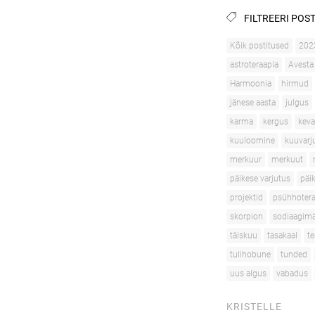
FILTREERI POST
Kõik postitused
202
astroteraapia
Avesta
Harmoonia
hirmud
jänese aasta
julgus
karma
kergus
kev
kuuloomine
kuuvarj
merkuur
merkuut
päikese varjutus
päi
projektid
psühhotera
skorpion
sodiaagimä
täiskuu
tasakaal
te
tulihobune
tunded
uus algus
vabadus
KRISTELLE