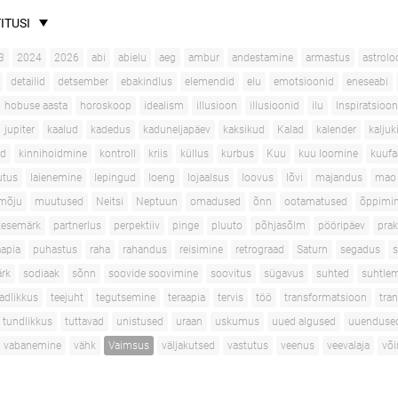
ITUSI
3
2024
2026
abi
abielu
aeg
ambur
andestamine
armastus
astrolo
detailid
detsember
ebakindlus
elemendid
elu
emotsioonid
eneseabi
hobuse aasta
horoskoop
idealism
illusioon
illusioonid
ilu
Inspiratsioon
jupiter
kaalud
kadedus
kaduneljapäev
kaksikud
Kalad
kalender
kaljuk
ad
kinnihoidmine
kontroll
kriis
küllus
kurbus
Kuu
kuu loomine
kuufa
utus
laienemine
lepingud
loeng
lojaalsus
loovus
lõvi
majandus
mao 
mõju
muutused
Neitsi
Neptuun
omadused
õnn
ootamatused
õppimi
kesemärk
partnerlus
perpektiiv
pinge
pluuto
põhjasõlm
pööripäev
prak
apia
puhastus
raha
rahandus
reisimine
retrograad
Saturn
segadus
s
rk
sodiaak
sõnn
soovide soovimine
soovitus
sügavus
suhted
suhtle
adlikkus
teejuht
tegutsemine
teraapia
tervis
töö
transformatsioon
tran
tundlikkus
tuttavad
unistused
uraan
uskumus
uued algused
uuenduse
vabanemine
vähk
Vaimsus
väljakutsed
vastutus
veenus
veevalaja
võ