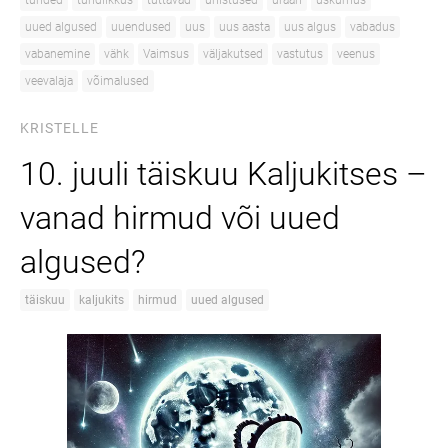
tunded
tundlikkus
tuttavad
unistused
uraan
uskumus
uued algused
uuendused
uus
uus aasta
uus algus
vabadus
vabanemine
vähk
Vaimsus
väljakutsed
vastutus
veenus
veevalaja
võimalused
KRISTELLE
10. juuli täiskuu Kaljukitses –
vanad hirmud või uued
algused?
täiskuu
kaljukits
hirmud
uued algused