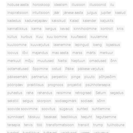
hobuse aasta
horoskoop
idealism
illusioon
illusioonid
ilu
Inspiratsioon
intuitsioon
jäär
jänese aasta
julgus
jupiter
kaalud
kadedus
kaduneljapäev
kaksikud
Kalad
kalender
kaljukits
kannatlikkus
karma
kergus
kevad
kinnihoidmine
kontroll
kriis
küllus
kurbus
Kuu
kuu loomine
kuufaasid
kuulamine
kuuloomine
kuuvarjutus
laienemine
lepingud
loeng
lojaalsus
loovus
lõvi
majandus
mao aasta
marss
märts
merkuur
merkuut
mõju
muutused
Neitsi
Neptuun
omadused
õnn
ootamatused
õppimine
ostud
Päike
päikese varjutus
päikesemärk
partnerlus
perpektiiv
pinge
pluuto
põhjasõlm
pööripäev
praktilisus
prognoos
projektid
psühhoteraapia
puhastus
raha
rahandus
reisimine
retrograad
Saturn
segadus
sekstiil
selgus
skorpion
sodiaagimärk
sodiaak
sõnn
soovide soovimine
soovitus
sügavus
suhted
suhtlemine
sünnikaart
täiskuu
tasakaal
teadlikkus
teejuht
tegutsemine
teraapia
tervis
töö
transformatsioon
transiit
trump
tulihobune