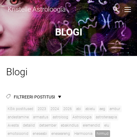
Kristelle Astroloogia
BLOGI
Blogi
FILTREERI POSTITUSI
Kõik postitused
2023
2024
2026
abi
abielu
aeg
ambur
andestamine
armastus
astroloog
Astroloogia
astroteraapia
Avesta
detailid
detsember
ebakindlus
elemendid
elu
emotsioonid
eneseabi
eneseareng
Harmoonia
hirmud