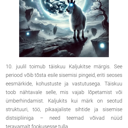
10. juulil toimub täiskuu Kaljukitse märgis. See
periood võib tõsta esile sisemisi pingeid, eriti seoses
eesmärkide, kohustuste ja vastutusega. Täiskuu
toob nähtavale selle, mis vajab lõpetamist või
ümberhindamist. Kaljukits kui märk on seotud
struktuuri, töö, pikaajaliste sihtide ja sisemise
distsipliiniga – need teemad võivad nüüd
teravamalt fookusesse tulla.