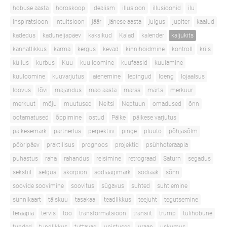
hobuse aasta
horoskoop
idealism
illusioon
illusioonid
ilu
Inspiratsioon
intuitsioon
jäär
jänese aasta
julgus
jupiter
kaalud
kadedus
kaduneljapäev
kaksikud
Kalad
kalender
kaljukits
kannatlikkus
karma
kergus
kevad
kinnihoidmine
kontroll
kriis
küllus
kurbus
Kuu
kuu loomine
kuufaasid
kuulamine
kuuloomine
kuuvarjutus
laienemine
lepingud
loeng
lojaalsus
loovus
lõvi
majandus
mao aasta
marss
märts
merkuur
merkuut
mõju
muutused
Neitsi
Neptuun
omadused
õnn
ootamatused
õppimine
ostud
Päike
päikese varjutus
päikesemärk
partnerlus
perpektiiv
pinge
pluuto
põhjasõlm
pööripäev
praktilisus
prognoos
projektid
psühhoteraapia
puhastus
raha
rahandus
reisimine
retrograad
Saturn
segadus
sekstiil
selgus
skorpion
sodiaagimärk
sodiaak
sõnn
soovide soovimine
soovitus
sügavus
suhted
suhtlemine
sünnikaart
täiskuu
tasakaal
teadlikkus
teejuht
tegutsemine
teraapia
tervis
töö
transformatsioon
transiit
trump
tulihobune