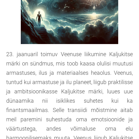
23. jaanuaril toimuv Veenuse liikumine Kaljukitse
märki on sündmus, mis toob kaasa olulisi muutusi
armastuses, ilus ja materiaalses heaolus. Veenus,
tuntud kui armastuse ja ilu planeet, liigub praktilisse
ja ambitsioonikasse Kaljukitse märki, luues uue
dünaamika nii isiklikes suhetes kui ka
finantsmaailmas. Selle transiidi mõistmine aitab
meil paremini suhestuda oma emotsioonide ja
väärtustega, andes võimaluse oma elu
harmoonilisemaks muuta. Veenus liigub Kaljukitse