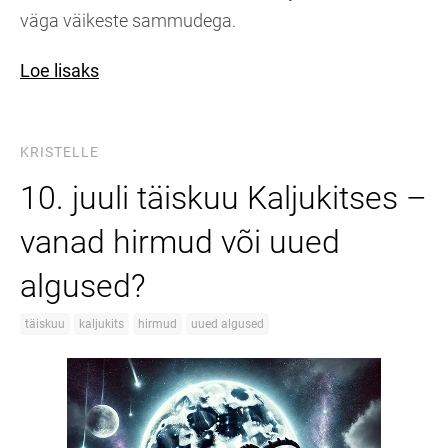
väga väikeste sammudega.
Loe lisaks
KRISTELLE
10. juuli täiskuu Kaljukitses –
vanad hirmud või uued
algused?
täiskuu
kaljukits
hirmud
uued algused