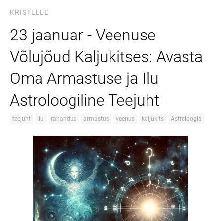
KRISTELLE
23 jaanuar - Veenuse
Võlujõud Kaljukitses: Avasta
Oma Armastuse ja Ilu
Astroloogiline Teejuht
teejuht
ilu
rahandus
armastus
veenus
kaljukits
Astroloogia