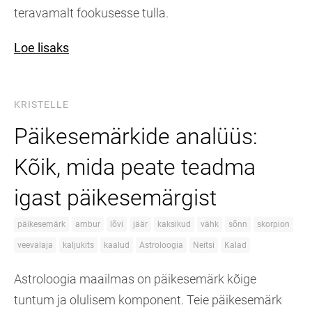
teravamalt fookusesse tulla.
Loe lisaks
KRISTELLE
Päikesemärkide analüüs:
Kõik, mida peate teadma
igast päikesemärgist
päikesemärk
ambur
lõvi
jäär
kaksikud
vähk
sõnn
skorpion
veevalaja
kaljukits
kaalud
Astroloogia
Neitsi
Kalad
Astroloogia maailmas on päikesemärk kõige
tuntum ja olulisem komponent. Teie päikesemärk