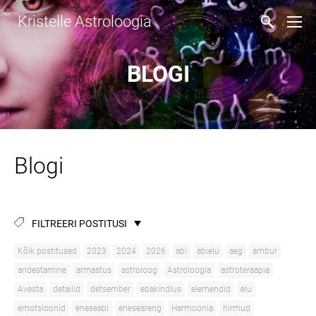
Kristelle Astroloogia
BLOGI
Blogi
FILTREERI POSTITUSI
Kõik postitused
2023
2024
2026
abi
abielu
aeg
ambur
andestamine
armastus
astroloog
Astroloogia
astroteraapia
Avesta
detailid
detsember
ebakindlus
elemendid
elu
emotsioonid
eneseabi
eneseareng
Harmoonia
hirmud