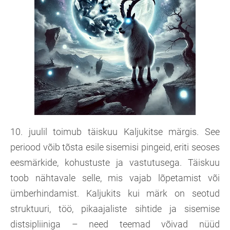
10. juulil toimub täiskuu Kaljukitse märgis. See
periood võib tõsta esile sisemisi pingeid, eriti seoses
eesmärkide, kohustuste ja vastutusega. Täiskuu
toob nähtavale selle, mis vajab lõpetamist või
ümberhindamist. Kaljukits kui märk on seotud
struktuuri, töö, pikaajaliste sihtide ja sisemise
distsipliiniga – need teemad võivad nüüd