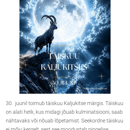
30. juunil toimub täiskuu Kaljukitse märgis. Täiskuu
on alati hetk, kus midagi jõuab kulminatsiooni, saab
nähtavaks või nõuab lõpetamist. Seekordne täiskuu
ei mõju kergelt, sest see moodustab pingelise