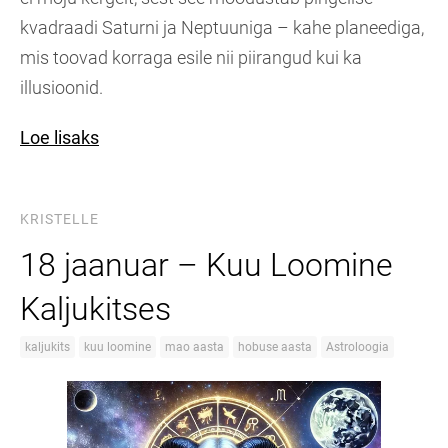
kvadraadi Saturni ja Neptuuniga – kahe planeediga,
mis toovad korraga esile nii piirangud kui ka
illusioonid.
Loe lisaks
KRISTELLE
18 jaanuar – Kuu Loomine
Kaljukitses
kaljukits
kuu loomine
mao aasta
hobuse aasta
Astroloogia