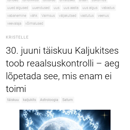
tunded
tundlikkus
tuttavad
unistused
uraan
uskumus
uued algused
uuendused
uus
uus aasta
uus algus
vabadus
vabanemine
vähk
Vaimsus
väljakutsed
vastutus
veenus
veevalaja
võimalused
KRISTELLE
30. juuni täiskuu Kaljukitses
toob reaalsuskontrolli – aeg
lõpetada see, mis enam ei
toimi
täiskuu
kaljukits
Astroloogia
Saturn