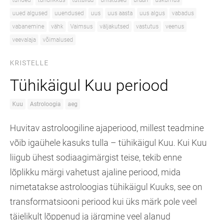
tunded
tundlikkus
tuttavad
unistused
uraan
uskumus
uued algused
uuendused
uus
uus aasta
uus algus
vabadus
vabanemine
vähk
Vaimsus
väljakutsed
vastutus
veenus
veevalaja
võimalused
KRISTELLE
Tühikäigul Kuu periood
Kuu
Astroloogia
aeg
Huvitav astroloogiline ajaperiood, millest teadmine
võib igaühele kasuks tulla – tühikäigul Kuu. Kui Kuu
liigub ühest sodiaagimärgist teise, tekib enne
lõplikku märgi vahetust ajaline periood, mida
nimetatakse astroloogias tühikäigul Kuuks, see on
transformatsiooni periood kui üks märk pole veel
täielikult lõppenud ja järgmine veel alanud