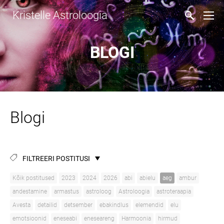
Kristelle Astroloogia
BLOGI
Blogi
FILTREERI POSTITUSI
Kõik postitused
2023
2024
2026
abi
abielu
aeg
ambur
andestamine
armastus
astroloog
Astroloogia
astroteraapia
Avesta
detailid
detsember
ebakindlus
elemendid
elu
emotsioonid
eneseabi
eneseareng
Harmoonia
hirmud