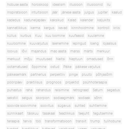
hobuse aasta
horoskoop
idealism
illusioon
illusioonid
ilu
Inspiratsioon
intuitsioon
jäär
jänese aasta
julgus
jupiter
kaalud
kadedus
kaduneljapäev
kaksikud
Kalad
kalender
kaljukits
kannatlikkus
karma
kergus
kevad
kinnihoidmine
kontroll
kriis
küllus
kurbus
Kuu
kuu loomine
kuufaasid
kuulamine
kuuloomine
kuuvarjutus
laienemine
lepingud
loeng
lojaalsus
loovus
lõvi
majandus
mao aasta
marss
märts
merkuur
merkuut
mõju
muutused
Neitsi
Neptuun
omadused
õnn
ootamatused
õppimine
ostud
Päike
päikese varjutus
päikesemärk
partnerlus
perpektiiv
pinge
pluuto
põhjasõlm
pööripäev
praktilisus
prognoos
projektid
psühhoteraapia
puhastus
raha
rahandus
reisimine
retrograad
Saturn
segadus
sekstiil
selgus
skorpion
sodiaagimärk
sodiaak
sõnn
soovide soovimine
soovitus
sügavus
suhted
suhtlemine
sünnikaart
täiskuu
tasakaal
teadlikkus
teejuht
tegutsemine
teraapia
tervis
töö
transformatsioon
transiit
trump
tulihobune