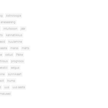
og
Astroloogia
eneseareng
intuitsioon
jäär
its
kannatlikkus
asid
kuulamine
aasta
marss
märts
ne
ostud
Päike
tilisus
prognoos
ekstiil
selgus
mine
sünnikaart
siit
trump
d
uus
uus aasta
imalused