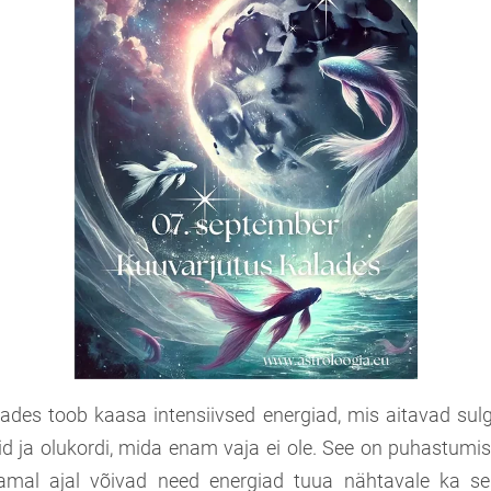
ades toob kaasa intensiivsed energiad, mis aitavad sul
id ja olukordi, mida enam vaja ei ole. See on puhastumis
amal ajal võivad need energiad tuua nähtavale ka se