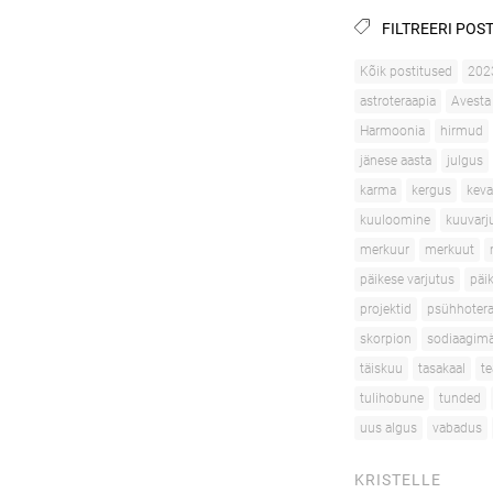
FILTREERI POST
Kõik postitused
202
astroteraapia
Avesta
Harmoonia
hirmud
jänese aasta
julgus
karma
kergus
kev
kuuloomine
kuuvarj
merkuur
merkuut
päikese varjutus
päi
projektid
psühhotera
skorpion
sodiaagimä
täiskuu
tasakaal
te
tulihobune
tunded
uus algus
vabadus
KRISTELLE