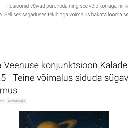
– illusioonid võivad puruneda ning see võib korraga nii 
. Sellises segaduses tekib aga võimalus hakata looma se
ja Veenuse konjunktsioon Kalade
25 - Teine võimalus siduda sügav
umus
lad
Astroloogia