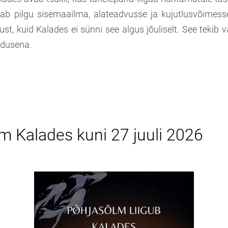
ab pilgu sisemaailma, alateadvusse ja kujutlusvõimess
ust, kuid Kalades ei sünni see algus jõuliselt. See tekib v
mdusena.
m Kalades kuni 27 juuli 2026