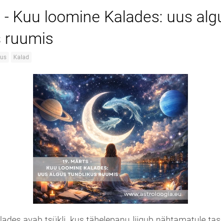
 - Kuu loomine Kalades: uus alg
s ruumis
gus
Kalad
ades avab tsükli, kus tähelepanu liigub nähtamatule tas