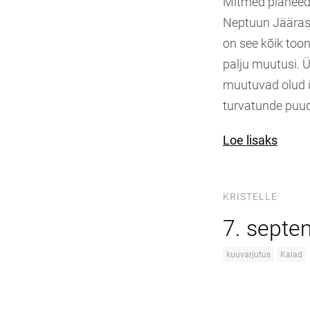
Mitmed planeedi
Neptuun Jääras 
on see kõik toon
palju muutusi. Ü
muutuvad olud üh
turvatunde puu
Loe lisaks
KRISTELLE
7. septe
kuuvarjutus
Kalad