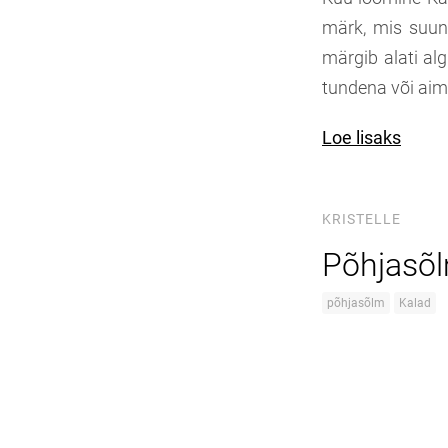
märk, mis suun
märgib alati alg
tundena või ai
Loe lisaks
KRISTELLE
Põhjasõl
põhjasõlm
Kalad