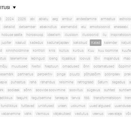
ITUSI
3
2024
2026
abi
abielu
aeg
ambur
andestamine
armastus
astrolo
detailid
detsember
ebakindlus
elemendid
elu
emotsioonid
eneseabi
hobuse aasta
horoskoop
idealism
illusioon
illusioonid
ilu
Inspiratsioon
jupiter
kaalud
kadedus
kaduneljapäev
kaksikud
Kalad
kalender
kaljuk
ad
kinnihoidmine
kontroll
kriis
küllus
kurbus
Kuu
kuu loomine
kuufa
utus
laienemine
lepingud
loeng
lojaalsus
loovus
lõvi
majandus
mao 
mõju
muutused
Neitsi
Neptuun
omadused
õnn
ootamatused
õppimi
kesemärk
partnerlus
perpektiiv
pinge
pluuto
põhjasõlm
pööripäev
prak
apia
puhastus
raha
rahandus
reisimine
retrograad
Saturn
segadus
s
rk
sodiaak
sõnn
soovide soovimine
soovitus
sügavus
suhted
suhtle
adlikkus
teejuht
tegutsemine
teraapia
tervis
töö
transformatsioon
tran
tundlikkus
tuttavad
unistused
uraan
uskumus
uued algused
uuenduse
vabanemine
vähk
Vaimsus
väljakutsed
vastutus
veenus
veevalaja
võ