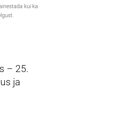
kainestada kui ka
lgust.
s – 25.
us ja