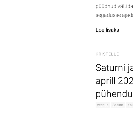
püüdnud vältida 
segadusse ajada
Loe lisaks
KRISTELLE
Saturni 
aprill 20
pühend
veenus
Saturn
Ka