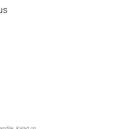
us
andile. Kalad on