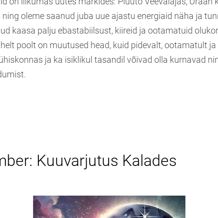
d on liikumas uutes märkides: Pluuto Veevalajas, Uraan k
ning oleme saanud juba uue ajastu energiaid näha ja tu
ud kaasa palju ebastabiilsust, kiireid ja ootamatuid oluko
helt poolt on muutused head, kuid pidevalt, ootamatult ja k
iskonnas ja ka isiklikul tasandil võivad olla kurnavad ni
dumist.
mber: Kuuvarjutus Kalades