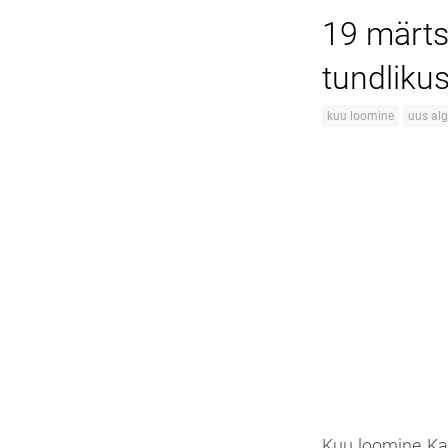
19 märts
tundliku
kuu loomine
uus al
Kuu loomine Kal