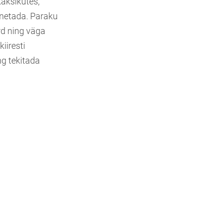
aksikutes,
nnetada. Paraku
rd ning väga
iiresti
ng tekitada