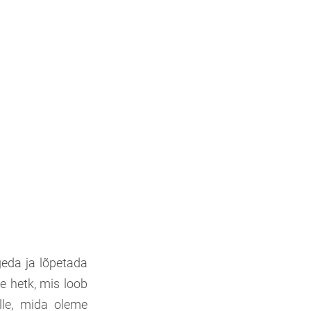
geda ja lõpetada
e hetk, mis loob
lle, mida oleme