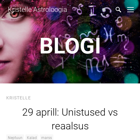
Kristelle Astroloogia
BLOGI
KRISTELLE
29 aprill: Unistused vs
reaalsus
Neptuun
Kalad
marss