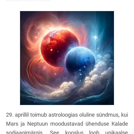
29. aprillil toimub astroloogias oluline sündmus, kui
Mars ja Neptuun moodustavad ühenduse Kalade
sodiaagimärgis. See kooslus loob unikaalse