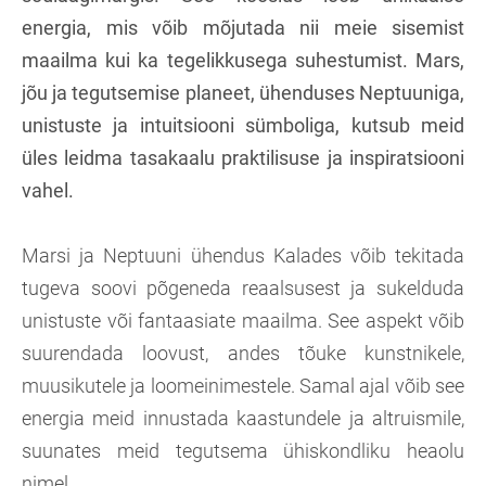
energia, mis võib mõjutada nii meie sisemist
maailma kui ka tegelikkusega suhestumist. Mars,
jõu ja tegutsemise planeet, ühenduses Neptuuniga,
unistuste ja intuitsiooni sümboliga, kutsub meid
üles leidma tasakaalu praktilisuse ja inspiratsiooni
vahel.
Marsi ja Neptuuni ühendus Kalades võib tekitada
tugeva soovi põgeneda reaalsusest ja sukelduda
unistuste või fantaasiate maailma. See aspekt võib
suurendada loovust, andes tõuke kunstnikele,
muusikutele ja loomeinimestele. Samal ajal võib see
energia meid innustada kaastundele ja altruismile,
suunates meid tegutsema ühiskondliku heaolu
nimel.