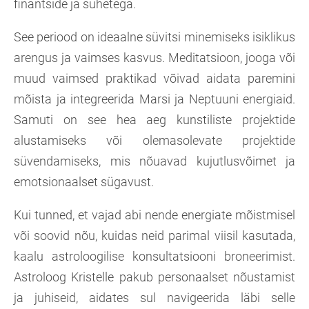
finantside ja suhetega.
See periood on ideaalne süvitsi minemiseks isiklikus
arengus ja vaimses kasvus. Meditatsioon, jooga või
muud vaimsed praktikad võivad aidata paremini
mõista ja integreerida Marsi ja Neptuuni energiaid.
Samuti on see hea aeg kunstiliste projektide
alustamiseks või olemasolevate projektide
süvendamiseks, mis nõuavad kujutlusvõimet ja
emotsionaalset sügavust.
Kui tunned, et vajad abi nende energiate mõistmisel
või soovid nõu, kuidas neid parimal viisil kasutada,
kaalu astroloogilise konsultatsiooni broneerimist.
Astroloog Kristelle pakub personaalset nõustamist
ja juhiseid, aidates sul navigeerida läbi selle