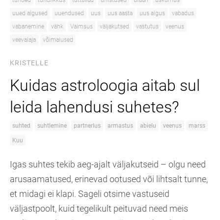
tunded
tundlikkus
tuttavad
unistused
uraan
uskumus
uued algused
uuendused
uus
uus aasta
uus algus
vabadus
vabanemine
vähk
Vaimsus
väljakutsed
vastutus
veenus
veevalaja
võimalused
KRISTELLE
Kuidas astroloogia aitab sul
leida lahendusi suhetes?
suhted
suhtlemine
partnerlus
armastus
abielu
veenus
marss
Kuu
Igas suhtes tekib aeg-ajalt väljakutseid – olgu need
arusaamatused, erinevad ootused või lihtsalt tunne,
et midagi ei klapi. Sageli otsime vastuseid
väljastpoolt, kuid tegelikult peituvad need meis