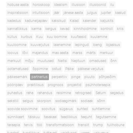
hobuse aasta
horoskoop
idealism
illusioon
illusioonid
ilu
Inspiratsioon
intuitsioon
jäär
jänese aasta
julgus
jupiter
kaalud
kadedus
kaduneljapäev
kaksikud
Kalad
kalender
kaljukits
kannatlikkus
karma
kergus
kevad
kinnihoidmine
kontroll
kriis
küllus
kurbus
Kuu
kuu loomine
kuufaasid
kuulamine
kuuloomine
kuuvarjutus
laienemine
lepingud
loeng
lojaalsus
loovus
lõvi
majandus
mao aasta
marss
märts
merkuur
merkuut
mõju
muutused
Neitsi
Neptuun
omadused
õnn
ootamatused
õppimine
ostud
Päike
päikese varjutus
päikesemärk
partnerlus
perpektiiv
pinge
pluuto
põhjasõlm
pööripäev
praktilisus
prognoos
projektid
psühhoteraapia
puhastus
raha
rahandus
reisimine
retrograad
Saturn
segadus
sekstiil
selgus
skorpion
sodiaagimärk
sodiaak
sõnn
soovide soovimine
soovitus
sügavus
suhted
suhtlemine
sünnikaart
täiskuu
tasakaal
teadlikkus
teejuht
tegutsemine
teraapia
tervis
töö
transformatsioon
transiit
trump
tulihobune