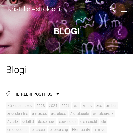
Kristelle Astroloogia
BLOGI
Blogi
FILTREERI POSTITUSI
Kõik postitused
2023
2024
2026
abi
abielu
aeg
ambur
andestamine
armastus
astroloog
Astroloogia
astroteraapia
Avesta
detailid
detsember
ebakindlus
elemendid
elu
emotsioonid
eneseabi
eneseareng
Harmoonia
hirmud