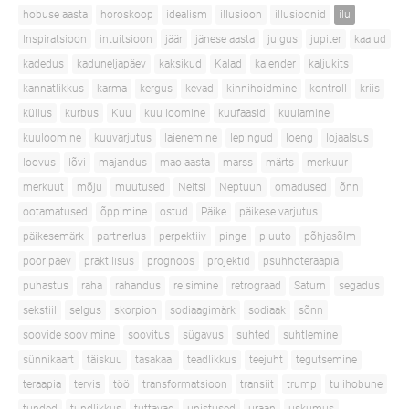
hobuse aasta
horoskoop
idealism
illusioon
illusioonid
ilu
Inspiratsioon
intuitsioon
jäär
jänese aasta
julgus
jupiter
kaalud
kadedus
kaduneljapäev
kaksikud
Kalad
kalender
kaljukits
kannatlikkus
karma
kergus
kevad
kinnihoidmine
kontroll
kriis
küllus
kurbus
Kuu
kuu loomine
kuufaasid
kuulamine
kuuloomine
kuuvarjutus
laienemine
lepingud
loeng
lojaalsus
loovus
lõvi
majandus
mao aasta
marss
märts
merkuur
merkuut
mõju
muutused
Neitsi
Neptuun
omadused
õnn
ootamatused
õppimine
ostud
Päike
päikese varjutus
päikesemärk
partnerlus
perpektiiv
pinge
pluuto
põhjasõlm
pööripäev
praktilisus
prognoos
projektid
psühhoteraapia
puhastus
raha
rahandus
reisimine
retrograad
Saturn
segadus
sekstiil
selgus
skorpion
sodiaagimärk
sodiaak
sõnn
soovide soovimine
soovitus
sügavus
suhted
suhtlemine
sünnikaart
täiskuu
tasakaal
teadlikkus
teejuht
tegutsemine
teraapia
tervis
töö
transformatsioon
transiit
trump
tulihobune