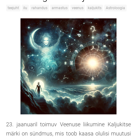
teejuht
ilu
rahandus
armastus
veenus
kaljukits
Astroloogia
23. jaanuaril toimuv Veenuse liikumine Kaljukitse
märki on sündmus, mis toob kaasa olulisi muutusi