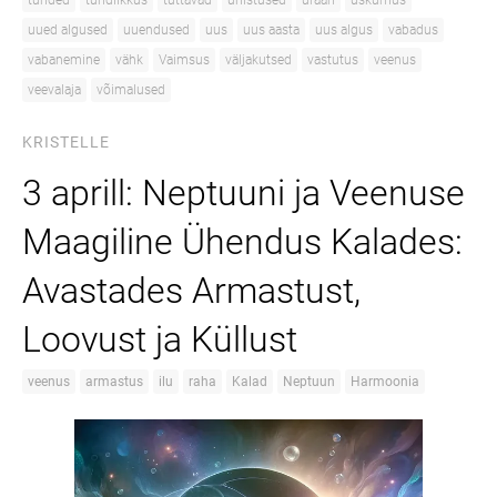
tunded
tundlikkus
tuttavad
unistused
uraan
uskumus
uued algused
uuendused
uus
uus aasta
uus algus
vabadus
vabanemine
vähk
Vaimsus
väljakutsed
vastutus
veenus
veevalaja
võimalused
KRISTELLE
3 aprill: Neptuuni ja Veenuse
Maagiline Ühendus Kalades:
Avastades Armastust,
Loovust ja Küllust
veenus
armastus
ilu
raha
Kalad
Neptuun
Harmoonia