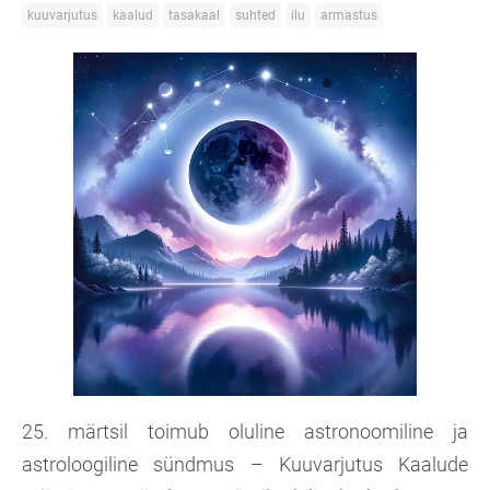
kuuvarjutus
kaalud
tasakaal
suhted
ilu
armastus
25. märtsil toimub oluline astronoomiline ja
astroloogiline sündmus – Kuuvarjutus Kaalude