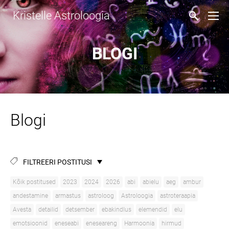
Kristelle Astroloogia
BLOGI
Blogi
FILTREERI POSTITUSI
Kõik postitused
2023
2024
2026
abi
abielu
aeg
ambur
andestamine
armastus
astroloog
Astroloogia
astroteraapia
Avesta
detailid
detsember
ebakindlus
elemendid
elu
emotsioonid
eneseabi
eneseareng
Harmoonia
hirmud