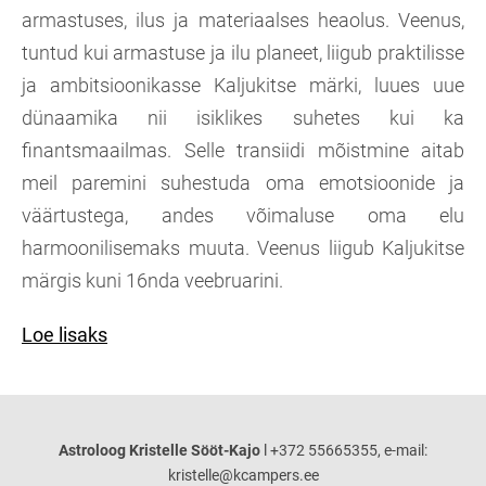
armastuses, ilus ja materiaalses heaolus. Veenus,
tuntud kui armastuse ja ilu planeet, liigub praktilisse
ja ambitsioonikasse Kaljukitse märki, luues uue
dünaamika nii isiklikes suhetes kui ka
finantsmaailmas. Selle transiidi mõistmine aitab
meil paremini suhestuda oma emotsioonide ja
väärtustega, andes võimaluse oma elu
harmoonilisemaks muuta. Veenus liigub Kaljukitse
märgis kuni 16nda veebruarini.
Loe lisaks
Astroloog Kristelle Sööt-Kajo
l +372 55665355, e-mail:
kristelle@kcampers.ee