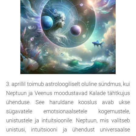
3. aprillil toimub astroloogiliselt oluline sündmus, kui
Neptuun ja Veenus moodustavad Kalade tähtkujus
ühenduse. See haruldane kooslus avab ukse
sügavatele emotsionaalsetele kogemustele,
unistustele ja intuitsioonile. Neptuun, mis valitseb
unistusi, intuitsiooni ja ühendust universaalse