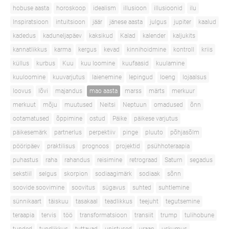
hobuse aasta
horoskoop
idealism
illusioon
illusioonid
ilu
Inspiratsioon
intuitsioon
jäär
jänese aasta
julgus
jupiter
kaalud
kadedus
kaduneljapäev
kaksikud
Kalad
kalender
kaljukits
kannatlikkus
karma
kergus
kevad
kinnihoidmine
kontroll
kriis
küllus
kurbus
Kuu
kuu loomine
kuufaasid
kuulamine
kuuloomine
kuuvarjutus
laienemine
lepingud
loeng
lojaalsus
loovus
lõvi
majandus
mao aasta
marss
märts
merkuur
merkuut
mõju
muutused
Neitsi
Neptuun
omadused
õnn
ootamatused
õppimine
ostud
Päike
päikese varjutus
päikesemärk
partnerlus
perpektiiv
pinge
pluuto
põhjasõlm
pööripäev
praktilisus
prognoos
projektid
psühhoteraapia
puhastus
raha
rahandus
reisimine
retrograad
Saturn
segadus
sekstiil
selgus
skorpion
sodiaagimärk
sodiaak
sõnn
soovide soovimine
soovitus
sügavus
suhted
suhtlemine
sünnikaart
täiskuu
tasakaal
teadlikkus
teejuht
tegutsemine
teraapia
tervis
töö
transformatsioon
transiit
trump
tulihobune