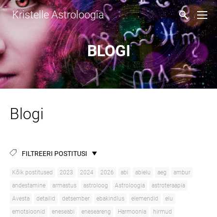
Kristelle Astroloogia
BLOGI
Blogi
FILTREERI POSTITUSI
Kõik postitused
2023
2024
2026
abi
abielu
aeg
ambur
andestamine
armastus
astroloog
Astroloogia
astroteraapia
Avesta
detailid
detsember
ebakindlus
elemendid
elu
emotsioonid
eneseabi
eneseareng
Harmoonia
hirmud