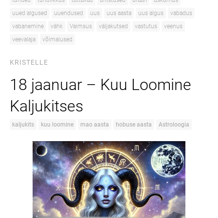
tunded
tundlikkus
tuttavad
unistused
uraan
uskumus
uued algused
uuendused
uus
uus aasta
uus algus
vabadus
vabanemine
vähk
Vaimsus
väljakutsed
vastutus
veenus
veevalaja
võimalused
KRISTELLE
18 jaanuar – Kuu Loomine
Kaljukitses
kaljukits
kuu loomine
mao aasta
hobuse aasta
Astroloogia