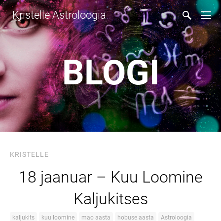
Kristelle Astroloogia
BLOGI
KRISTELLE
18 jaanuar – Kuu Loomine
Kaljukitses
kaljukits
kuu loomine
mao aasta
hobuse aasta
Astroloogia