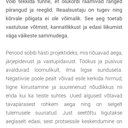
Võib tekkida tunne, et olukordi raamivad ranged
piirangud ja reeglid. Reaalsustaju on tugev ning
kõrvale põigata ei ole võimalik. See aeg toetab
vastutuse võtmist, kannatlikkust ja edasi liikumist
väga väikeste sammudega.
Periood sobib hästi projektideks, mis nõuavad aega,
järjepidevust ja vastupidavust. Töökus ja püsivus
avalduvad loomulikult, ilma liigse sunduseta.
Negatiivse poole pealt võivad esile kerkida hirmud,
liigne kiirustamine ja suurenenud nõudlikkus nii
enda kui ka teiste suhtes. Uued algused võtavad
tavapärasest rohkem aega ning on selgelt
tulemusele suunatud. Just seetõttu liigutakse
aeglaselt edasi, sest protsessile keskendumine on