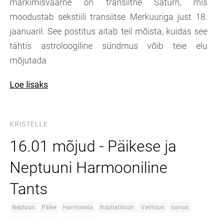
märkimisväärne on transiitne Saturn, mis
moodustab sekstiili transiitse Merkuuriga just 18.
jaanuaril. See postitus aitab teil mõista, kuidas see
tähtis astroloogiline sündmus võib teie elu
mõjutada
Loe lisaks
KRISTELLE
16.01 mõjud - Päikese ja
Neptuuni Harmooniline
Tants
Neptuun
Päike
Harmoonia
Inspiratsioon
Vaimsus
loovus