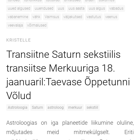
tunded
tundlikkus
tuttavad
unistused
uraan
uskumus
uued algused
uuendused
uus
uus aasta
uus algus
vabadus
vabanemine
vähk
Vaimsus
väljakutsed
vastutus
veenus
veevalaja
võimalused
KRISTELLE
Transiitne Saturn sekstiilis
transiitse Merkuuriga 18.
jaanuaril:Taevase Õppetunni
Võlud
Astroloogia
Saturn
astroloog
merkuur
sekstiil
Astroloogias on iga planeetide liikumine oluline,
mõjutades meid mitmekülgselt. Eriti