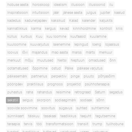
hobuse aasta
horoskoop
idealism
illusioon
illusioonid
ilu
Inspiratsioon
intuitsioon
jäär
jänese aasta
julgus
jupiter
kaalud
kadedus
kaduneljapäev
kaksikud
Kalad
kalender
kaljukits
kannatlikkus
karma
kergus
kevad
kinnihoidmine
kontroll
kriis
küllus
kurbus
Kuu
kuu loomine
kuufaasid
kuulamine
kuuloomine
kuuvarjutus
laienemine
lepingud
loeng
lojaalsus
loovus
lõvi
majandus
mao aasta
marss
märts
merkuur
merkuut
mõju
muutused
Neitsi
Neptuun
omadused
õnn
ootamatused
õppimine
ostud
Päike
päikese varjutus
päikesemärk
partnerlus
perpektiiv
pinge
pluuto
põhjasõlm
pööripäev
praktilisus
prognoos
projektid
psühhoteraapia
puhastus
raha
rahandus
reisimine
retrograad
Saturn
segadus
sekstiil
selgus
skorpion
sodiaagimärk
sodiaak
sõnn
soovide soovimine
soovitus
sügavus
suhted
suhtlemine
sünnikaart
täiskuu
tasakaal
teadlikkus
teejuht
tegutsemine
teraapia
tervis
töö
transformatsioon
transiit
trump
tulihobune