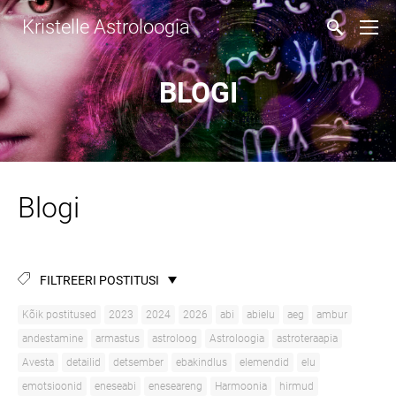
Kristelle Astroloogia
BLOGI
Blogi
FILTREERI POSTITUSI
Kõik postitused
2023
2024
2026
abi
abielu
aeg
ambur
andestamine
armastus
astroloog
Astroloogia
astroteraapia
Avesta
detailid
detsember
ebakindlus
elemendid
elu
emotsioonid
eneseabi
eneseareng
Harmoonia
hirmud