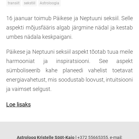
transiit
sekstiil
Astroloogia
16 jaanuar toimub Päikese ja Neptuuni seksiil. Selle
aspekti mõjusfääris algab järgmine nädal ja kestab
umbes nädala keskpaigani.
Päikese ja Neptuuni seksiil aspekt tõotab tuua meile
harmooniat ja inspiratsiooni. See aspekt
sümboliseerib kahe planeedi vahelist toetavat
energiavahetust, mis soodustab loovust, intuitsiooni
ja vaimset selgust.
Loe lisaks
Astroloog Kristelle Sööt-Kajo
l +372 55665355, e-mail: