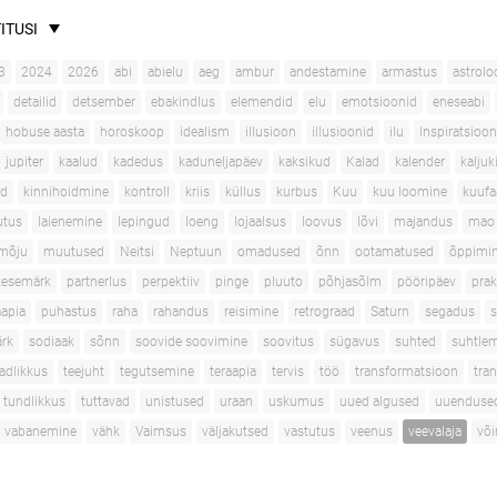
ITUSI
3
2024
2026
abi
abielu
aeg
ambur
andestamine
armastus
astrolo
detailid
detsember
ebakindlus
elemendid
elu
emotsioonid
eneseabi
hobuse aasta
horoskoop
idealism
illusioon
illusioonid
ilu
Inspiratsioon
jupiter
kaalud
kadedus
kaduneljapäev
kaksikud
Kalad
kalender
kaljuk
ad
kinnihoidmine
kontroll
kriis
küllus
kurbus
Kuu
kuu loomine
kuufa
utus
laienemine
lepingud
loeng
lojaalsus
loovus
lõvi
majandus
mao 
mõju
muutused
Neitsi
Neptuun
omadused
õnn
ootamatused
õppimi
kesemärk
partnerlus
perpektiiv
pinge
pluuto
põhjasõlm
pööripäev
prak
apia
puhastus
raha
rahandus
reisimine
retrograad
Saturn
segadus
s
rk
sodiaak
sõnn
soovide soovimine
soovitus
sügavus
suhted
suhtle
adlikkus
teejuht
tegutsemine
teraapia
tervis
töö
transformatsioon
tran
tundlikkus
tuttavad
unistused
uraan
uskumus
uued algused
uuenduse
vabanemine
vähk
Vaimsus
väljakutsed
vastutus
veenus
veevalaja
võ