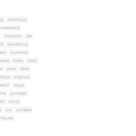
og
Astroloogia
eneseareng
intuitsioon
jäär
its
kannatlikkus
asid
kuulamine
aasta
marss
märts
ne
ostud
Päike
tilisus
prognoos
ekstiil
selgus
mine
sünnikaart
siit
trump
d
uus
uus aasta
imalused