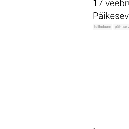
17 veebr
Päikesev
tulihobune
päikese 