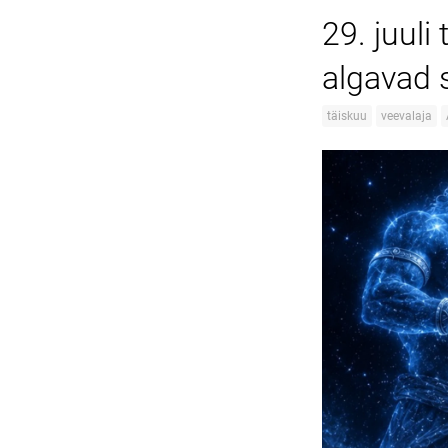
29. juul
algavad s
täiskuu
veevalaja