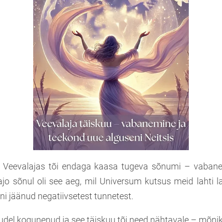
u Veevalajas tõi endaga kaasa tugeva sõnumi – vabane
Kajo sõnul oli see aeg, mil Universum kutsus meid lahti
nni jäänud negatiivsetest tunnetest.
ljudel kogunenud ja see täiskuu tõi need nähtavale – mõn