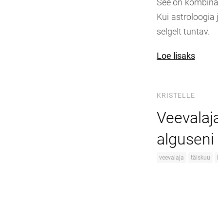
See on kombinats
Kui astroloogia 
selgelt tuntav.
Loe lisaks
KRISTELLE
Veevalaj
alguseni 
veevalaja
täiskuu