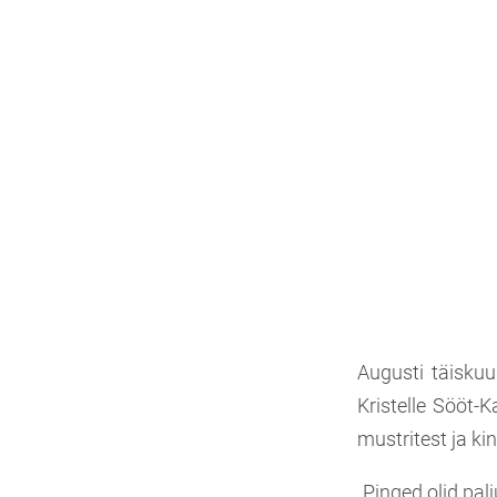
Augusti täisku
Kristelle Sööt-
mustritest ja ki
„Pinged olid pa