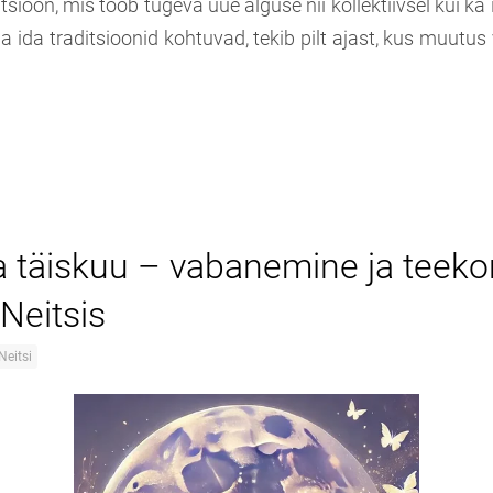
ioon, mis toob tugeva uue alguse nii kollektiivsel kui ka is
ja ida traditsioonid kohtuvad, tekib pilt ajast, kus muutus v
a täiskuu – vabanemine ja teek
Neitsis
Neitsi