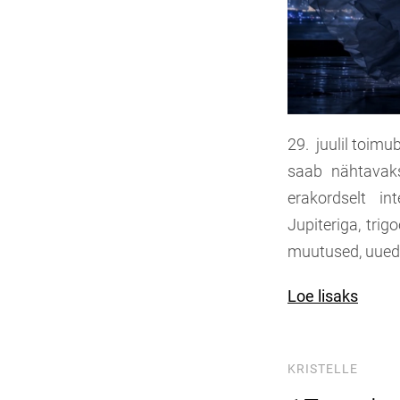
29. juulil toimu
saab nähtavaks
erakordselt in
Jupiteriga, tri
muutused, uued 
Loe lisaks
KRISTELLE