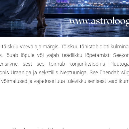
b täiskuu Veevalaja märgis. Täiskuu tähistab alati kulmin
, jõuab lõpule või vajab teadlikku lõpetamist. Seeko
tensiivne, sest see toimub konjunktsioonis Pluutoga
goonis Uraaniga ja sekstiilis Neptuuniga. See ühendab s
võimalused ja vajaduse luua tulevikku senisest teadlikum