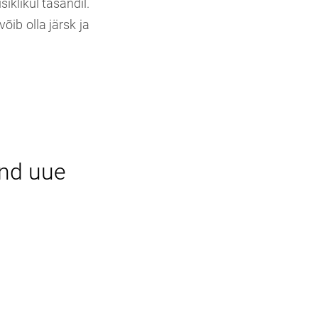
iklikul tasandil.
õib olla järsk ja
ond uue