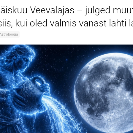
i täiskuu Veevalajas – julged mu
iis, kui oled valmis vanast lahti
Astroloogia