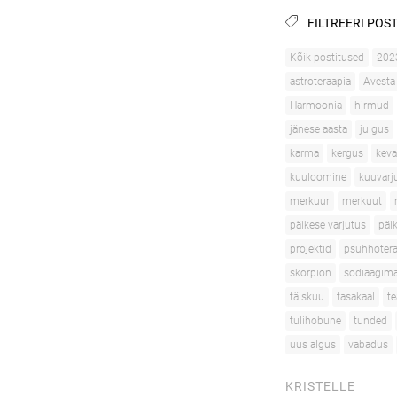
FILTREERI POST
Kõik postitused
202
astroteraapia
Avesta
Harmoonia
hirmud
jänese aasta
julgus
karma
kergus
kev
kuuloomine
kuuvarj
merkuur
merkuut
päikese varjutus
päi
projektid
psühhotera
skorpion
sodiaagimä
täiskuu
tasakaal
te
tulihobune
tunded
uus algus
vabadus
KRISTELLE