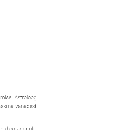
mise. Astroloog
 laskma vanadest
ikord ootamatult