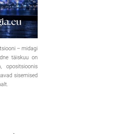
atsiooni – midagi
rdne täiskuu on
, opositsioonis
ügavad sisemised
alt.