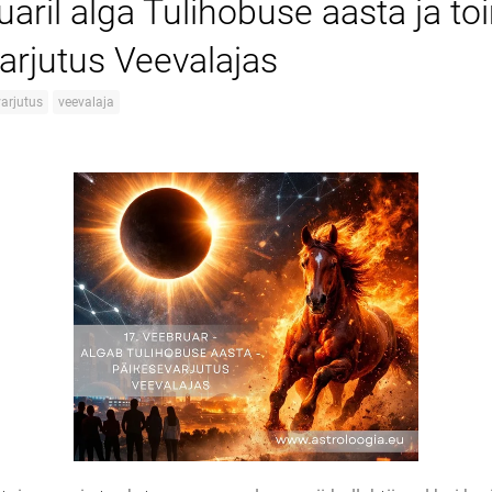
uaril alga Tulihobuse aasta ja t
arjutus Veevalajas
varjutus
veevalaja