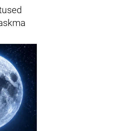
utused
 laskma