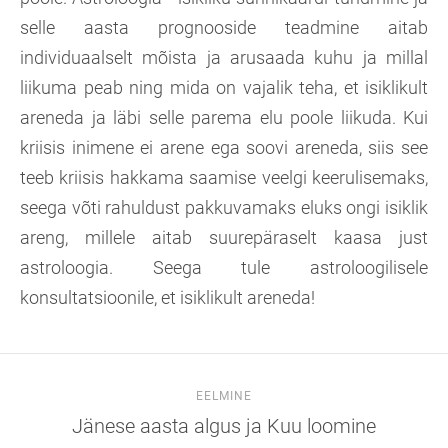
selle aasta prognooside teadmine aitab
individuaalselt mõista ja arusaada kuhu ja millal
liikuma peab ning mida on vajalik teha, et isiklikult
areneda ja läbi selle parema elu poole liikuda. Kui
kriisis inimene ei arene ega soovi areneda, siis see
teeb kriisis hakkama saamise veelgi keerulisemaks,
seega võti rahuldust pakkuvamaks eluks ongi isiklik
areng, millele aitab suurepäraselt kaasa just
astroloogia. Seega tule astroloogilisele
konsultatsioonile, et isiklikult areneda!
EELMINE
Jänese aasta algus ja Kuu loomine