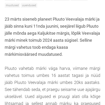
muutused
uuendused
23 märts siseneb planeet Pluuto Veevalaja märki ja
jääb sinna kuni 11nda juunini, seejärel liigub Pluuto
jälle mõnda aega Kaljukitse märgis, lõplik Veevalaja
märki minek toimub 2024 aasta sügisel. Selline
märgi vahetus toob endaga kaasa
märkimisväärsed muudatused.
Pluuto vahetab märki väga harva, viimane märgi
vahetus toimus umbes 16 aastat tagasi ja nüüd
jääb Pluuto Veevalaja märki umbes 20ks aastaks.
See tähendab seda, et praegu seisame uue ajajärgu
ukselävel. Uued algused ei pruugi alati olla kõige
lihtsamad ja sellest annab märku ka praegused