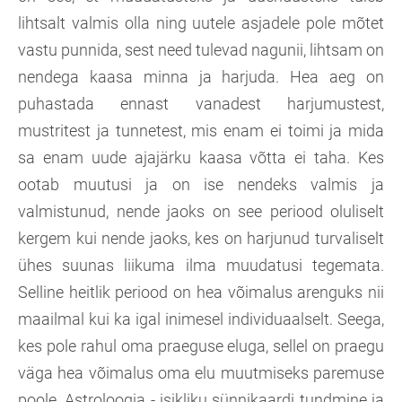
lihtsalt valmis olla ning uutele asjadele pole mõtet
vastu punnida, sest need tulevad nagunii, lihtsam on
nendega kaasa minna ja harjuda. Hea aeg on
puhastada ennast vanadest harjumustest,
mustritest ja tunnetest, mis enam ei toimi ja mida
sa enam uude ajajärku kaasa võtta ei taha. Kes
ootab muutusi ja on ise nendeks valmis ja
valmistunud, nende jaoks on see periood oluliselt
kergem kui nende jaoks, kes on harjunud turvaliselt
ühes suunas liikuma ilma muudatusi tegemata.
Selline heitlik periood on hea võimalus arenguks nii
maailmal kui ka igal inimesel individuaalselt. Seega,
kes pole rahul oma praeguse eluga, sellel on praegu
väga hea võimalus oma elu muutmiseks paremuse
poole. Astroloogia - isikliku sünnikaardi tundmine ja