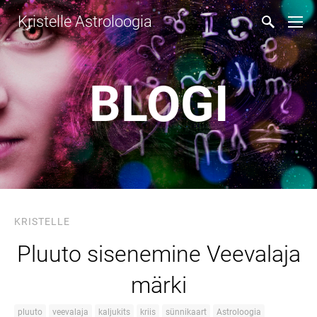
Kristelle Astroloogia
BLOGI
KRISTELLE
Pluuto sisenemine Veevalaja
märki
pluuto
veevalaja
kaljukits
kriis
sünnikaart
Astroloogia