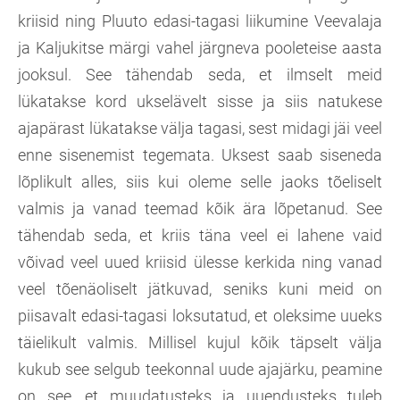
kriisid ning Pluuto edasi-tagasi liikumine Veevalaja
ja Kaljukitse märgi vahel järgneva pooleteise aasta
jooksul. See tähendab seda, et ilmselt meid
lükatakse kord ukselävelt sisse ja siis natukese
ajapärast lükatakse välja tagasi, sest midagi jäi veel
enne sisenemist tegemata. Uksest saab siseneda
lõplikult alles, siis kui oleme selle jaoks tõeliselt
valmis ja vanad teemad kõik ära lõpetanud. See
tähendab seda, et kriis täna veel ei lahene vaid
võivad veel uued kriisid ülesse kerkida ning vanad
veel tõenäoliselt jätkuvad, seniks kuni meid on
piisavalt edasi-tagasi loksutatud, et oleksime uueks
täielikult valmis. Millisel kujul kõik täpselt välja
kukub see selgub teekonnal uude ajajärku, peamine
on see, et muudatusteks ja uuendusteks tuleb