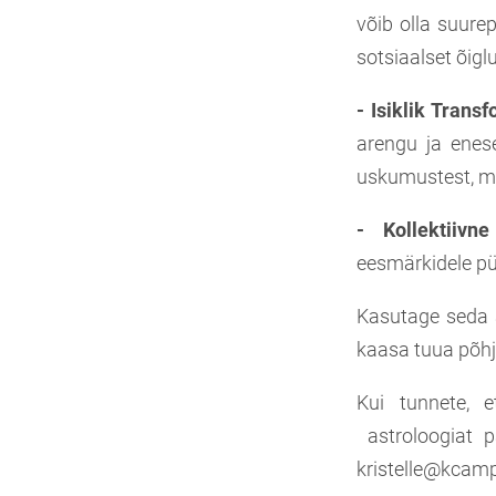
võib olla suure
sotsiaalset õigl
- Isiklik Trans
arengu ja enes
uskumustest, mi
- Kollektiivn
eesmärkidele p
Kasutage seda a
kaasa tuua põhja
Kui tunnete, e
astroloogiat pa
kristelle@kcamp