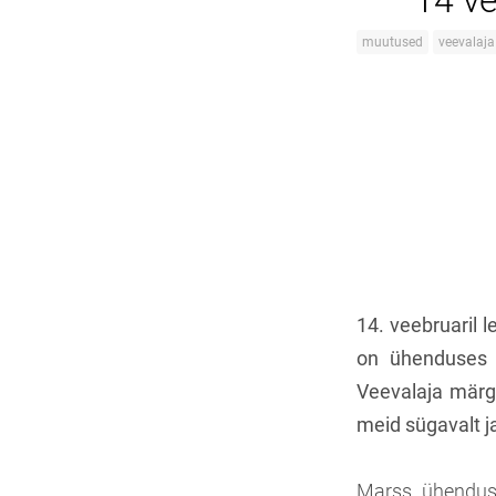
14 ve
muutused
veevalaja
14. veebruaril l
on ühenduses P
Veevalaja märgi
meid sügavalt ja
Marss ühenduse