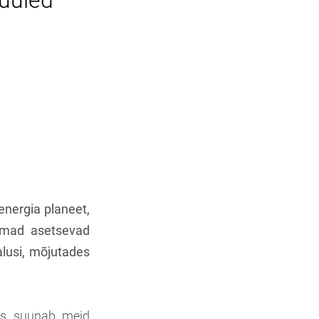
Tuuled
 energia planeet,
lemad asetsevad
alusi, mõjutades
mis suunab meid