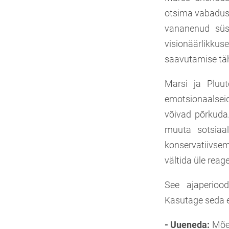
otsima vabadust
vananenud süs
visionäärlikkus
saavutamise tä
Marsi ja Pluut
emotsionaalsei
võivad põrkuda
muuta sotsiaal
konservatiivsem
vältida üle reag
See ajaperiood
Kasutage seda e
- Uueneda:
Mõel