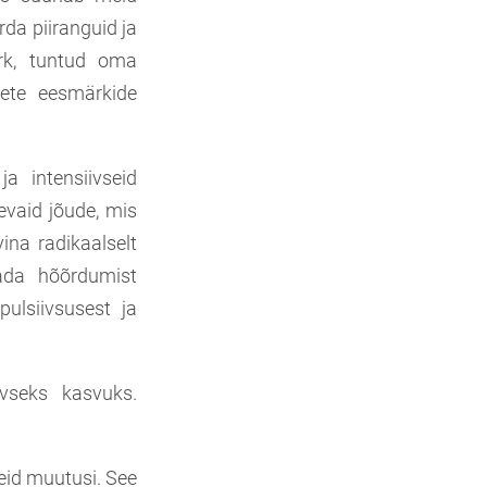
da piiranguid ja
rk, tuntud oma
vsete eesmärkide
a intensiivseid
vaid jõude, mis
na radikaalselt
tada hõõrdumist
pulsiivsusest ja
ivseks kasvuks.
eid muutusi. See