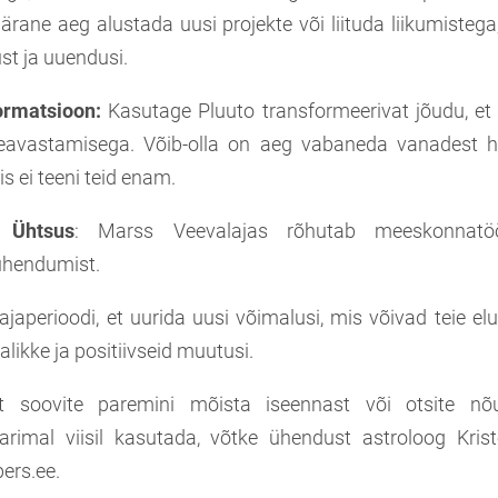
pärane aeg alustada uusi projekte või liituda liikumisteg
ust ja uuendusi.
formatsioon:
Kasutage Pluuto transformeerivat jõudu, et t
eavastamisega. Võib-olla on aeg vabaneda vanadest h
s ei teeni teid enam.
e Ühtsus
: Marss Veevalajas rõhutab meeskonnatöö
ühendumist.
japerioodi, et uurida uusi võimalusi, mis võivad teie el
likke ja positiivseid muutusi.
t soovite paremini mõista iseennast või otsite nõ
rimal viisil kasutada, võtke ühendust astroloog Krist
ers.ee.