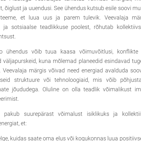
, õiglust ja uuendusi. See ühendus kutsub esile soovi mur
teeme, et luua uus ja parem tulevik. Veevalaja mä
e ja sotsiaalse teadlikkuse poolest, rõhutab kollektii
htsust.
o ühendus võib tuua kaasa võimuvõitlusi, konflikte j
d väljapurskeid, kuna mõlemad planeedid esindavad tuge
. Veevalaja märgis võivad need energiad avalduda soovi
seid struktuure või tehnoloogiaid, mis võib põhjus
ate jõududega. Oluline on olla teadlik võimalikust im
eerimist.
 pakub suurepärast võimalust isiklikuks ja kollekti
nergiat, et:
ge, kuidas saate oma elus või kogukonnas luua positiivs