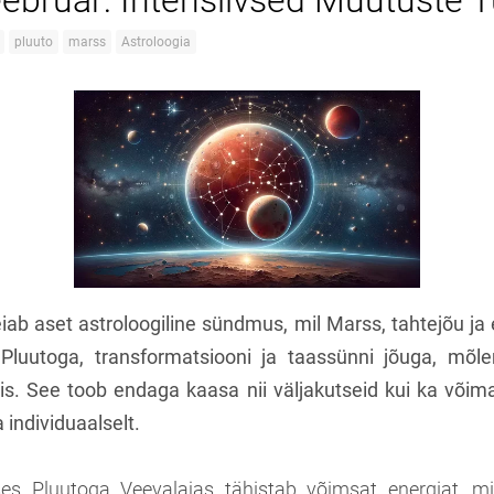
ebruar: Intensiivsed Muutuste 
pluuto
marss
Astroloogia
eiab aset astroloogiline sündmus, mil Marss, tahtejõu ja
luutoga, transformatsiooni ja taassünni jõuga, mõ
s. See toob endaga kaasa nii väljakutseid kui ka võim
 individuaalselt.
s Pluutoga Veevalajas tähistab võimsat energiat, 