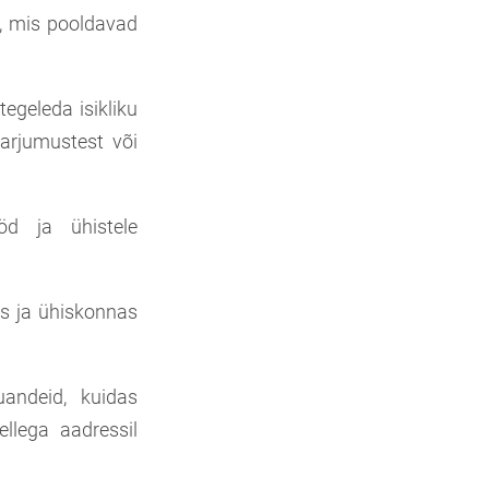
a, mis pooldavad
egeleda isikliku
arjumustest või
d ja ühistele
us ja ühiskonnas
uandeid, kuidas
ellega aadressil