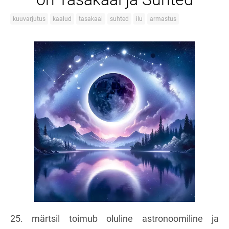
kuuvarjutus
kaalud
tasakaal
suhted
ilu
armastus
25. märtsil toimub oluline astronoomiline ja