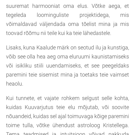
suuremat harmooniat oma elus. Võtke aega, et
tegeleda loominguliste projektidega, mis
võimaldavad väljendada oma tõelist mina ja mis
toovad rõõmu nii teile kui ka teie lähedastele.
Lisaks, kuna Kaalude märk on seotud ilu ja kunstiga,
võib see olla hea aeg oma eluruumi kaunistamiseks
või isikliku stiili uuendamiseks, et see peegeldaks
paremini teie sisemist mina ja toetaks teie vaimset
heaolu.
Kui tunnete, et vajate rohkem selgust selle kohta,
kuidas Kuuvarjutus teie elu mõjutab, või soovite
nõuandeid, kuidas sel ajal toimuvaga kõige paremini
toime tulla, võtke ühendust astroloog Kristellega.
Tema teadmised ja intuitsioon võivad pakkuda