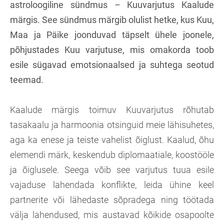
astroloogiline sündmus – Kuuvarjutus Kaalude
märgis. See sündmus märgib olulist hetke, kus Kuu,
Maa ja Päike joonduvad täpselt ühele joonele,
põhjustades Kuu varjutuse, mis omakorda toob
esile sügavad emotsionaalsed ja suhtega seotud
teemad.
Kaalude märgis toimuv Kuuvarjutus rõhutab
tasakaalu ja harmoonia otsinguid meie lähisuhetes,
aga ka enese ja teiste vahelist õiglust. Kaalud, õhu
elemendi märk, keskendub diplomaatiale, koostööle
ja õiglusele. Seega võib see varjutus tuua esile
vajaduse lahendada konflikte, leida ühine keel
partnerite või lähedaste sõpradega ning töötada
välja lahendused, mis austavad kõikide osapoolte