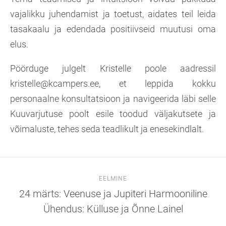
vajalikku juhendamist ja toetust, aidates teil leida
tasakaalu ja edendada positiivseid muutusi oma
elus.
Pöörduge julgelt Kristelle poole aadressil
kristelle@kcampers.ee, et leppida kokku
personaalne konsultatsioon ja navigeerida läbi selle
Kuuvarjutuse poolt esile toodud väljakutsete ja
võimaluste, tehes seda teadlikult ja enesekindlalt.
EELMINE
24 märts: Veenuse ja Jupiteri Harmooniline
Ühendus: Külluse ja Õnne Lainel