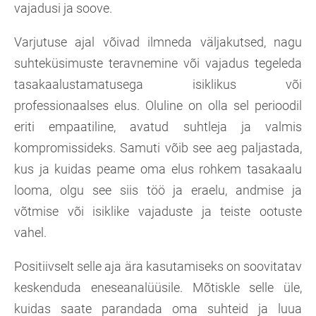
vajadusi ja soove.
Varjutuse ajal võivad ilmneda väljakutsed, nagu
suhteküsimuste teravnemine või vajadus tegeleda
tasakaalustamatusega isiklikus või
professionaalses elus. Oluline on olla sel perioodil
eriti empaatiline, avatud suhtleja ja valmis
kompromissideks. Samuti võib see aeg paljastada,
kus ja kuidas peame oma elus rohkem tasakaalu
looma, olgu see siis töö ja eraelu, andmise ja
võtmise või isiklike vajaduste ja teiste ootuste
vahel.
Positiivselt selle aja ära kasutamiseks on soovitatav
keskenduda eneseanalüüsile. Mõtiskle selle üle,
kuidas saate parandada oma suhteid ja luua