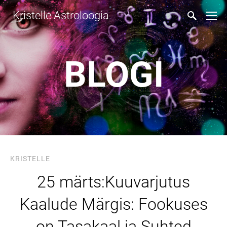
Kristelle Astroloogia
BLOGI
KRISTELLE
25 märts:Kuuvarjutus
Kaalude Märgis: Fookuses
on Tasakaal ja Suhted