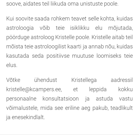
soove, aidates teil liikuda oma unistuste poole.
Kui soovite saada rohkem teavet selle kohta, kuidas
astroloogia võib teie isiklikku elu mõjutada,
pöörduge astroloog Kristelle poole. Kristelle aitab teil
mõista teie astroloogilist kaarti ja annab nõu, kuidas
kasutada seda positiivse muutuse loomiseks teie
elus.
Võtke ühendust Kristellega aadressil
kristelle@kcampers.ee, et leppida kokku
personaalne konsultatsioon ja astuda vastu
võimalustele, mida see eriline aeg pakub, teadlikult
ja enesekindlalt.