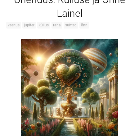
Lainel
veenus
jupiter
küllus
raha
suhted
õnn