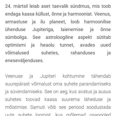
24. märtsil leiab aset taevalik sündmus, mis toob
endaga kaasa küllust, õnne ja harmooniat. Veenus,
armastuse ja ilu planeet, loob harmoonilise
ühenduse Jupiteriga, laienemise ja õnne
sümboliga. See astroloogiline aspekt sütitab
optimismi ja heaolu tunnet, avades uued
võimalused suhetes, rahanduses ja
eneseväljenduses.
Veenuse ja Jupiteri kohtumine tähendab
suurepärast võimalust oma suhete parandamiseks
ja süvendamiseks. See on aeg, kus avatus ja ausus
suhetes toovad kaasa suurema läheduse ja
mõistmise. Samuti võib see periood soodustada
uute suhete loomist, kus mõlemad osapooled