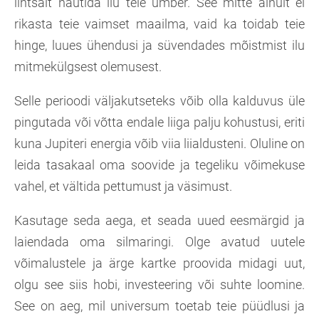
lihtsalt nautida ilu teie ümber. See mitte ainult ei
rikasta teie vaimset maailma, vaid ka toidab teie
hinge, luues ühendusi ja süvendades mõistmist ilu
mitmekülgsest olemusest.
Selle perioodi väljakutseteks võib olla kalduvus üle
pingutada või võtta endale liiga palju kohustusi, eriti
kuna Jupiteri energia võib viia liialdusteni. Oluline on
leida tasakaal oma soovide ja tegeliku võimekuse
vahel, et vältida pettumust ja väsimust.
Kasutage seda aega, et seada uued eesmärgid ja
laiendada oma silmaringi. Olge avatud uutele
võimalustele ja ärge kartke proovida midagi uut,
olgu see siis hobi, investeering või suhte loomine.
See on aeg, mil universum toetab teie püüdlusi ja