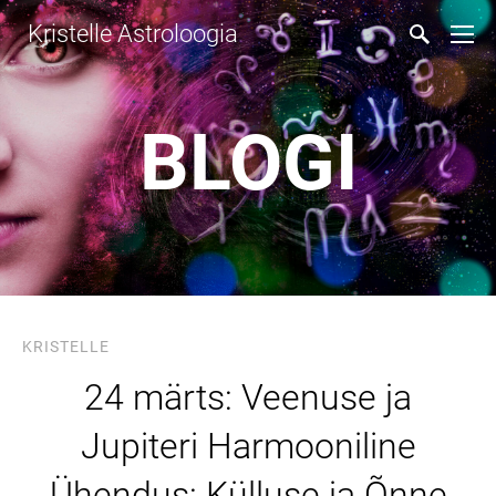
Kristelle Astroloogia
BLOGI
KRISTELLE
24 märts: Veenuse ja
Jupiteri Harmooniline
Ühendus: Külluse ja Õnne