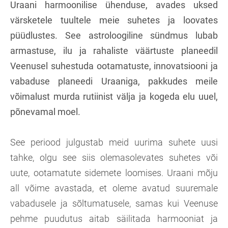
Uraani harmoonilise ühenduse, avades uksed
värsketele tuultele meie suhetes ja loovates
püüdlustes. See astroloogiline sündmus lubab
armastuse, ilu ja rahaliste väärtuste planeedil
Veenusel suhestuda ootamatuste, innovatsiooni ja
vabaduse planeedi Uraaniga, pakkudes meile
võimalust murda rutiinist välja ja kogeda elu uuel,
põnevamal moel.
See periood julgustab meid uurima suhete uusi
tahke, olgu see siis olemasolevates suhetes või
uute, ootamatute sidemete loomises. Uraani mõju
all võime avastada, et oleme avatud suuremale
vabadusele ja sõltumatusele, samas kui Veenuse
pehme puudutus aitab säilitada harmooniat ja