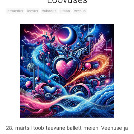
armastus
loovus
vabadus
uraan
veenus
28. märtsil toob taevane ballett meieni Veenuse ja