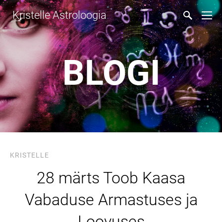
Kristelle Astroloogia
BLOGI
KRISTELLE
28 märts Toob Kaasa
Vabaduse Armastuses ja
Loovuses