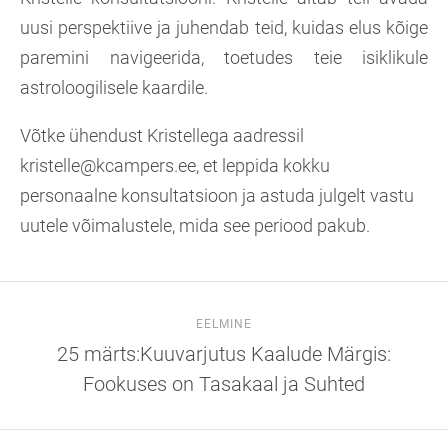
uusi perspektiive ja juhendab teid, kuidas elus kõige
paremini navigeerida, toetudes teie isiklikule
astroloogilisele kaardile.
Võtke ühendust Kristellega aadressil
kristelle@kcampers.ee, et leppida kokku
personaalne konsultatsioon ja astuda julgelt vastu
uutele võimalustele, mida see periood pakub.
EELMINE
25 märts:Kuuvarjutus Kaalude Märgis:
Fookuses on Tasakaal ja Suhted