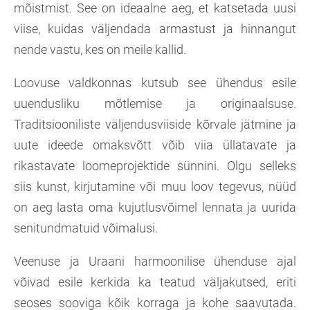
mõistmist. See on ideaalne aeg, et katsetada uusi
viise, kuidas väljendada armastust ja hinnangut
nende vastu, kes on meile kallid.
Loovuse valdkonnas kutsub see ühendus esile
uuendusliku mõtlemise ja originaalsuse.
Traditsiooniliste väljendusviiside kõrvale jätmine ja
uute ideede omaksvõtt võib viia üllatavate ja
rikastavate loomeprojektide sünnini. Olgu selleks
siis kunst, kirjutamine või muu loov tegevus, nüüd
on aeg lasta oma kujutlusvõimel lennata ja uurida
senitundmatuid võimalusi.
Veenuse ja Uraani harmoonilise ühenduse ajal
võivad esile kerkida ka teatud väljakutsed, eriti
seoses sooviga kõik korraga ja kohe saavutada.