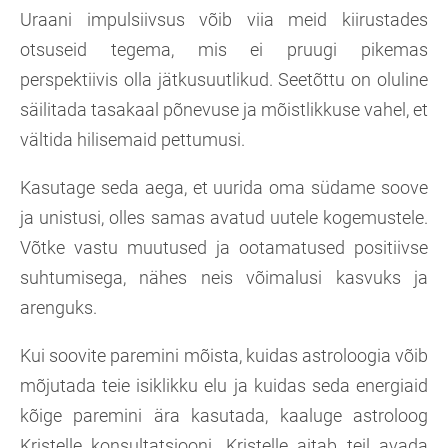
Uraani impulsiivsus võib viia meid kiirustades
otsuseid tegema, mis ei pruugi pikemas
perspektiivis olla jätkusuutlikud. Seetõttu on oluline
säilitada tasakaal põnevuse ja mõistlikkuse vahel, et
vältida hilisemaid pettumusi.
Kasutage seda aega, et uurida oma südame soove
ja unistusi, olles samas avatud uutele kogemustele.
Võtke vastu muutused ja ootamatused positiivse
suhtumisega, nähes neis võimalusi kasvuks ja
arenguks.
Kui soovite paremini mõista, kuidas astroloogia võib
mõjutada teie isiklikku elu ja kuidas seda energiaid
kõige paremini ära kasutada, kaaluge astroloog
Kristelle konsultatsiooni. Kristelle aitab teil avada