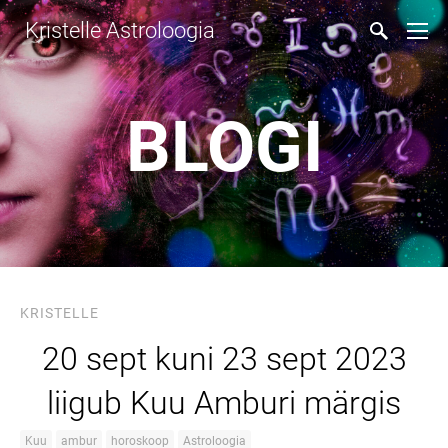
Kristelle Astroloogia
BLOGI
KRISTELLE
20 sept kuni 23 sept 2023
liigub Kuu Amburi märgis
Kuu
ambur
horoskoop
Astroloogia