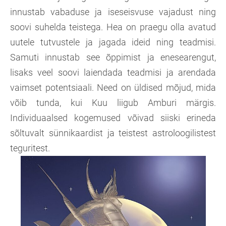
innustab vabaduse ja iseseisvuse vajadust ning
soovi suhelda teistega. Hea on praegu olla avatud
uutele tutvustele ja jagada ideid ning teadmisi.
Samuti innustab see õppimist ja enesearengut,
lisaks veel soovi laiendada teadmisi ja arendada
vaimset potentsiaali. Need on üldised mõjud, mida
võib tunda, kui Kuu liigub Amburi märgis.
Individuaalsed kogemused võivad siiski erineda
sõltuvalt sünnikaardist ja teistest astroloogilistest
teguritest.