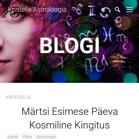
Kristelle Astroloogia
BLOGI
KRISTELLE
Märtsi Esimese Päeva
Kosmiline Kingitus
jupiter
Päike
Astroloogia