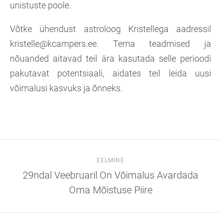
unistuste poole.
Võtke ühendust astroloog Kristellega aadressil
kristelle@kcampers.ee. Tema teadmised ja
nõuanded aitavad teil ära kasutada selle perioodi
pakutavat potentsiaali, aidates teil leida uusi
võimalusi kasvuks ja õnneks.
EELMINE
29ndal Veebruaril On Võimalus Avardada
Oma Mõistuse Piire