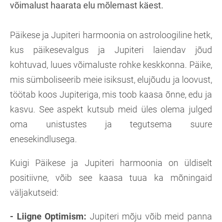
võimalust haarata elu mõlemast käest.
Päikese ja Jupiteri harmoonia on astroloogiline hetk,
kus päikesevalgus ja Jupiteri laiendav jõud
kohtuvad, luues võimaluste rohke keskkonna. Päike,
mis sümboliseerib meie isiksust, elujõudu ja loovust,
töötab koos Jupiteriga, mis toob kaasa õnne, edu ja
kasvu. See aspekt kutsub meid üles olema julged
oma unistustes ja tegutsema suure
enesekindlusega.
Kuigi Päikese ja Jupiteri harmoonia on üldiselt
positiivne, võib see kaasa tuua ka mõningaid
väljakutseid:
- Liigne Optimism:
Jupiteri mõju võib meid panna