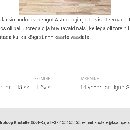
 käisin andmas loengut Astroloogia ja Tervise teemadel 
s oli palju toredaid ja huvitavaid naisi, kellega oli tore ni
tada kui ka kõigi sünnnikaarte vaadata.
EELMINE
JÄRGMINE
ruar – täiskuu Lõvis
14 veebruar liigub S
troloog Kristelle Sööt-Kajo
l +372 55665355, e-mail: kristelle@kcampers