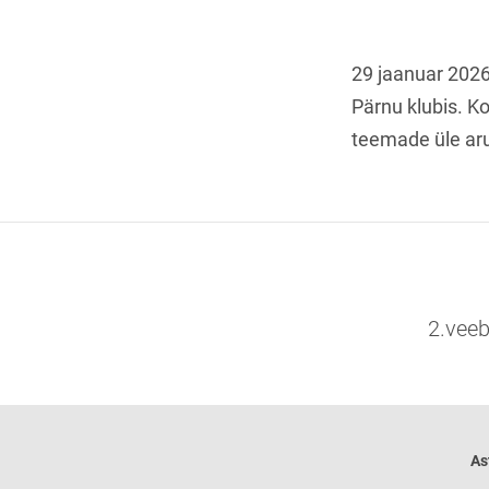
29 jaanuar 2026
Pärnu klubis. Koo
teemade üle aru
2.veeb
As