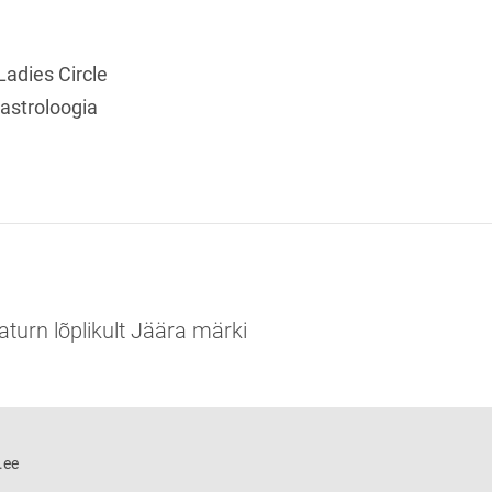
Ladies Circle
i astroloogia
aturn lõplikult Jäära märki
.ee