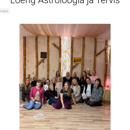
Loeng Astroloogia ja Tervis
loogia