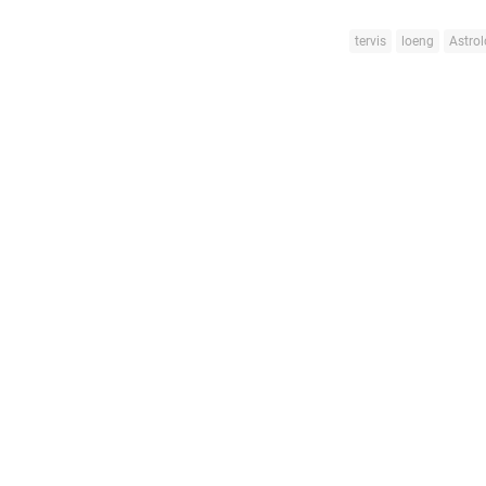
tervis
loeng
Astro