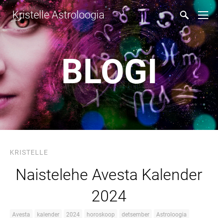
Kristelle Astroloogia
BLOGI
KRISTELLE
Naistelehe Avesta Kalender
2024
Avesta
kalender
2024
horoskoop
detsember
Astroloogia