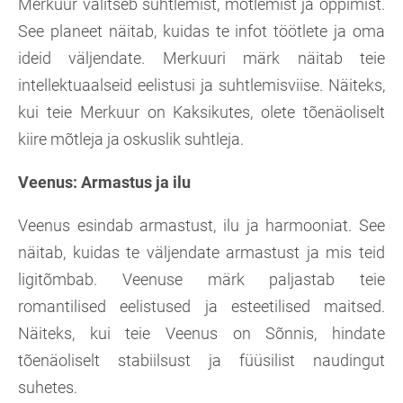
Merkuur valitseb suhtlemist, mõtlemist ja õppimist.
See planeet näitab, kuidas te infot töötlete ja oma
ideid väljendate. Merkuuri märk näitab teie
intellektuaalseid eelistusi ja suhtlemisviise. Näiteks,
kui teie Merkuur on Kaksikutes, olete tõenäoliselt
kiire mõtleja ja oskuslik suhtleja.
Veenus: Armastus ja ilu
Veenus esindab armastust, ilu ja harmooniat. See
näitab, kuidas te väljendate armastust ja mis teid
ligitõmbab. Veenuse märk paljastab teie
romantilised eelistused ja esteetilised maitsed.
Näiteks, kui teie Veenus on Sõnnis, hindate
tõenäoliselt stabiilsust ja füüsilist naudingut
suhetes.