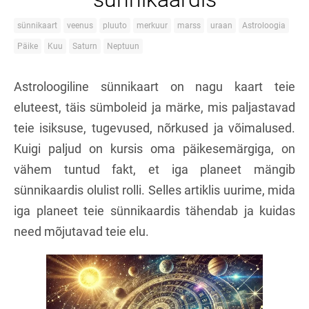
sünnikaart
veenus
pluuto
merkuur
marss
uraan
Astroloogia
Päike
Kuu
Saturn
Neptuun
Astroloogiline sünnikaart on nagu kaart teie
eluteest, täis sümboleid ja märke, mis paljastavad
teie isiksuse, tugevused, nõrkused ja võimalused.
Kuigi paljud on kursis oma päikesemärgiga, on
vähem tuntud fakt, et iga planeet mängib
sünnikaardis olulist rolli. Selles artiklis uurime, mida
iga planeet teie sünnikaardis tähendab ja kuidas
need mõjutavad teie elu.