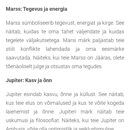
Marss: Tegevus ja energia
Marss sümboliseerib tegevust, energiat ja kirge. See
näitab, kuidas te oma tahet väljendate ja kuidas
tegelete väljakutsetega. Marsi märk paljastab teie
stiili konflikte lahendada ja oma eesmärke
saavutada. Näiteks, kui teie Marss on Jääras, olete
tõenäoliselt julge ja otsustav oma tegudes.
Jupiter: Kasv ja õnn
Jupiter esindab kasvu, õnne ja küllust. See näitab,
kus teie elus on võimalused ja kus te võite kogeda
laienemist ja õnne. Jupiteri märk näitab teie
uskumusi ja filosoofiat. Näiteks, kui teie Jupiter on
Amburis, võite olla optimistlik ja seiklushimuline.