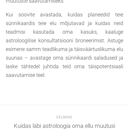
muutuste saavutamiseks.
Kui soovite avastada, kuidas planeedid teie
sünnikaardis teie elu mõjutavad ja kuidas neid
teadmisi kasutada oma kasuks, kaaluge
astroloogilise konsultatsiooni broneerimist. Astuge
esimene samm teadlikuma ja täisväärtuslikuma elu
suunas – avastage oma sünnikaardi saladused ja
laske tähtedel juhtida teid oma täispotentsiaali
saavutamise teel.
EELMINE
Kuidas läbi astroloogia oma ellu muutusi