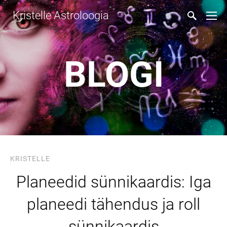
Kristelle Astroloogia
BLOGI
KRISTELLE
Planeedid sünnikaardis: Iga
planeedi tähendus ja roll
sünnikaardis