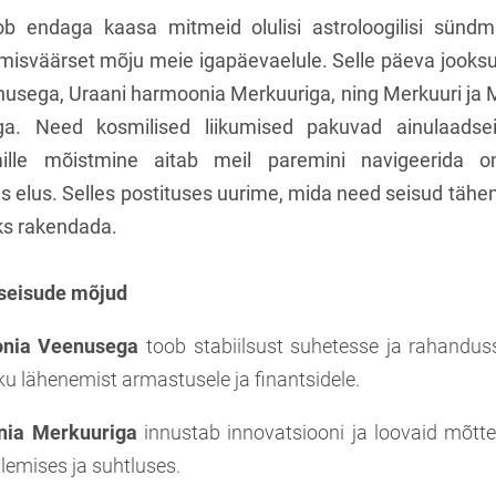
ob endaga kaasa mitmeid olulisi astroloogilisi sündm
isväärset mõju meie igapäevaelule. Selle päeva jooksu
usega, Uraani harmoonia Merkuuriga, ning Merkuuri ja M
a. Need kosmilised liikumised pakuvad ainulaadsei
mille mõistmine aitab meil paremini navigeerida o
s elus. Selles postituses uurime, mida need seisud tähe
ks rakendada.
 seisude mõjud
onia Veenusega
toob stabiilsust suhetesse ja rahandus
ku lähenemist armastusele ja finantsidele.
nia Merkuuriga
innustab innovatsiooni ja loovaid mõtt
emises ja suhtluses.