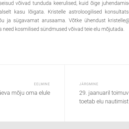
 seisud võivad tunduda keerulised, kuid õige juhendami
selt kasu lõigata. Kristelle astroloogilised konsulta
õu ja sügavamat arusaama. Võtke ühendust kristelle
s need kosmilised sündmused võivad teie elu mõjutada.
EELMINE
JÄRGMINE
päeva mõju oma elule
29. jaanuaril toimu
toetab elu nautimist