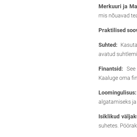
Merkuuri ja Ma
mis nõuavad tea
Praktilised soo
Suhted:
Kasutag
avatud suhtlemi
Finantsid:
See a
Kaaluge oma fin
Loomingulisus
:
algatamiseks ja
Isiklikud välja
suhetes. Pöörake