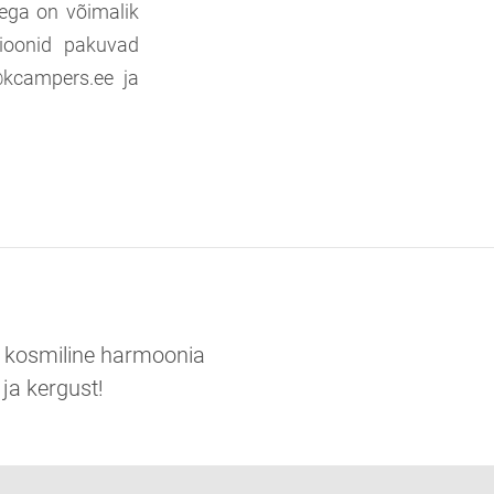
sega on võimalik
tsioonid pakuvad
@kcampers.ee ja
v kosmiline harmoonia
 ja kergust!