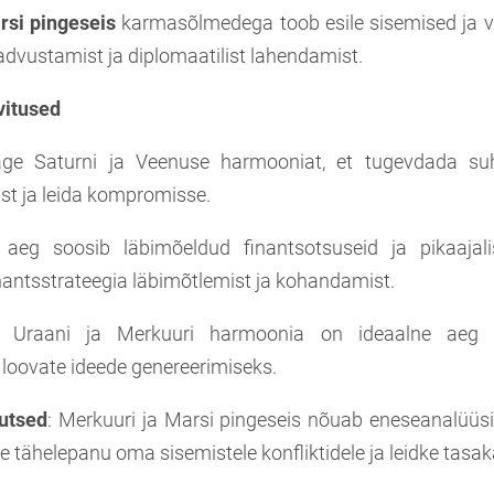
rsi
pingeseis
karmasõlmedega toob esile sisemised ja väl
dvustamist ja diplomaatilist lahendamist.
vitused
e Saturni ja Veenuse harmooniat, et tugevdada suh
st ja leida kompromisse.
eg soosib läbimõeldud finantsotsuseid ja pikaajalis
antsstrateegia läbimõtlemist ja kohandamist.
Uraani ja Merkuuri harmoonia on ideaalne aeg u
 loovate ideede genereerimiseks.
kutsed
: Merkuuri ja Marsi pingeseis nõuab eneseanalüüsi
 tähelepanu oma sisemistele konfliktidele ja leidke tasak