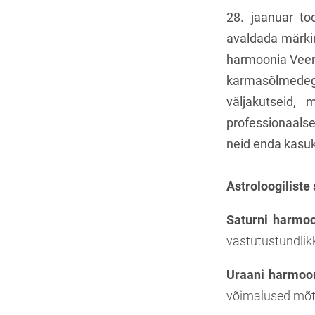
28. jaanuar to
avaldada märkim
harmoonia Veen
karmasõlmedeg
väljakutseid, 
professionaalse
neid enda kasu
Astroloogiliste
Saturni harmo
vastutustundlik
Uraani harmoo
võimalused mõtl