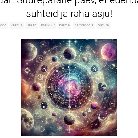
nuar: Suurepärane päev, et eden
suhteid ja raha asju!
loog
veenus
uraan
merkuur
karma
Astroloogia
Saturn