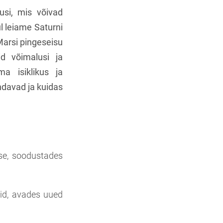
usi, mis võivad
l leiame Saturni
arsi pingeseisu
d võimalusi ja
ma isiklikus ja
ndavad ja kuidas
se, soodustades
eid, avades uued