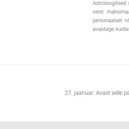
Astroloogilised
neist maksimaal
personaalset n
avastage, kuida
27. jaanuar: Avast selle 