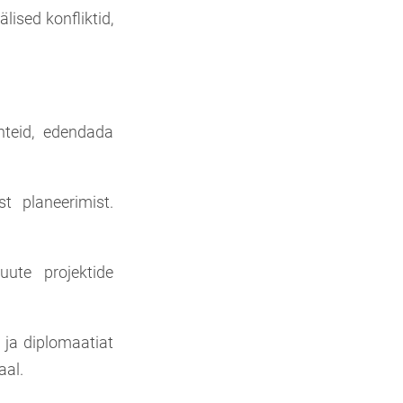
ised konfliktid,
teid, edendada
t planeerimist.
ute projektide
 ja diplomaatiat
aal.