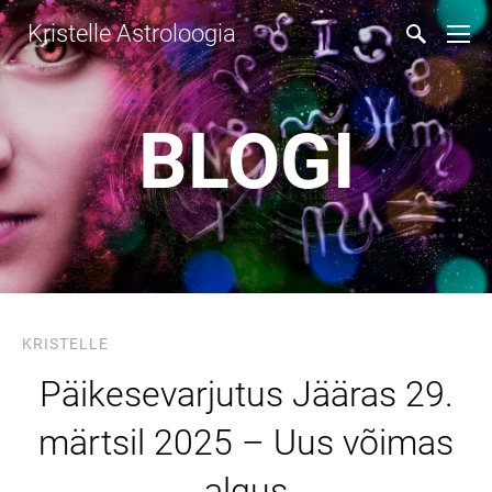
Kristelle Astroloogia
BLOGI
KRISTELLE
Päikesevarjutus Jääras 29.
märtsil 2025 – Uus võimas
algus