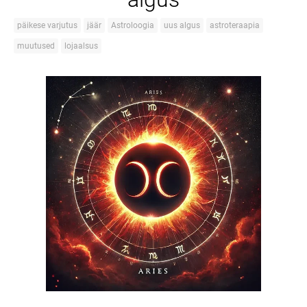
päikese varjutus
jäär
Astroloogia
uus algus
astroteraapia
muutused
lojaalsus