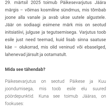
29. märtsil 2025 toimub Päikesevarjutus Jäära
märgis – võimas kosmiline sündmus, mis tõmbab
joone alla vanale ja avab ukse uutele algustele.
Jäär on sodiaagi esimene märk mis on seotud
initsiatiivi, julguse ja tegutsemisega. Varjutus toob
esile just need teemad, kuid lisab sinna saatuse
käe – olukorrad, mis olid veninud või ebaselged,
lahenevad järsult ja ootamatult.
Mida see tähendab?
Päikesevarjutus on seotud Päikese ja Kuu
joondumisega, mis toob esile elu suured
pöördepunktid. Kuna see toimub Jääras, on
fookuses: