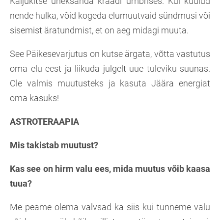
Kaljukitse üheksanda kraadi ümbrises. Kui kuulud
nende hulka, võid kogeda elumuutvaid sündmusi või
sisemist äratundmist, et on aeg midagi muuta.
See Päikesevarjutus on kutse ärgata, võtta vastutus
oma elu eest ja liikuda julgelt uue tuleviku suunas.
Ole valmis muutusteks ja kasuta Jäära energiat
oma kasuks!
ASTROTERAAPIA
Mis takistab muutust?
Kas see on hirm valu ees, mida muutus võib kaasa
tuua?
Me peame olema valvsad ka siis kui tunneme valu