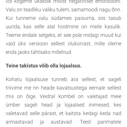
või kogeme ükskõik millist negatiivset emotsiooni.
Valu on teadliku valiku tulem, samamoodi nagu õnn.
Kui tunneme valu südames paisuma, siis tasub
uurida, kas selle alal hoidmine on meile kasulik.
Teeme endale selgeks, et see pole midagi muud kui
vaid üks versioon sellest olukorrast, mille oleme
enda jaoks tähtsaks mõelnud.
Teine takistus võib olla lojaalsus.
Kohatu lojaalsuse tunneb ära sellest, et sageli
triivime me nn heade kavatsustega eemale sellest
mis on õige. Veidral kombel on valetajad meie
ümber sageli head ja lojaalsed inimesed, kes
valetavad selle pärast, et kaitsta kedagi keda nad
armastavad ja austavad. Teed parimatele