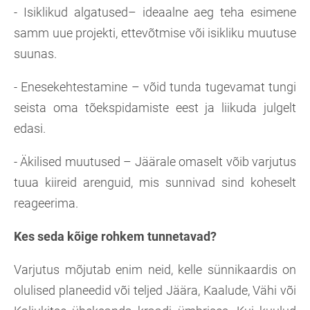
- Isiklikud algatused– ideaalne aeg teha esimene
samm uue projekti, ettevõtmise või isikliku muutuse
suunas.
- Enesekehtestamine – võid tunda tugevamat tungi
seista oma tõekspidamiste eest ja liikuda julgelt
edasi.
- Äkilised muutused – Jäärale omaselt võib varjutus
tuua kiireid arenguid, mis sunnivad sind koheselt
reageerima.
Kes seda kõige rohkem tunnetavad?
Varjutus mõjutab enim neid, kelle sünnikaardis on
olulised planeedid või teljed Jäära, Kaalude, Vähi või