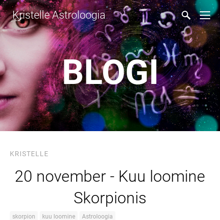
Kristelle Astroloogia
BLOGI
KRISTELLE
20 november - Kuu loomine
Skorpionis
skorpion
kuu loomine
Astroloogia