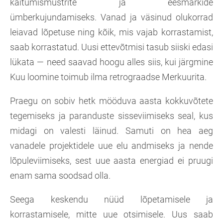
käitumismustrite ja eesmärkide
ümberkujundamiseks. Vanad ja väsinud olukorrad
leiavad lõpetuse ning kõik, mis vajab korrastamist,
saab korrastatud. Uusi ettevõtmisi tasub siiski edasi
lükata — need saavad hoogu alles siis, kui järgmine
Kuu loomine toimub ilma retrograadse Merkuurita.
Praegu on sobiv hetk mööduva aasta kokkuvõtete
tegemiseks ja paranduste sisseviimiseks seal, kus
midagi on valesti läinud. Samuti on hea aeg
vanadele projektidele uue elu andmiseks ja nende
lõpuleviimiseks, sest uue aasta energiad ei pruugi
enam sama soodsad olla.
Seega keskendu nüüd lõpetamisele ja
korrastamisele, mitte uue otsimisele. Uus saab