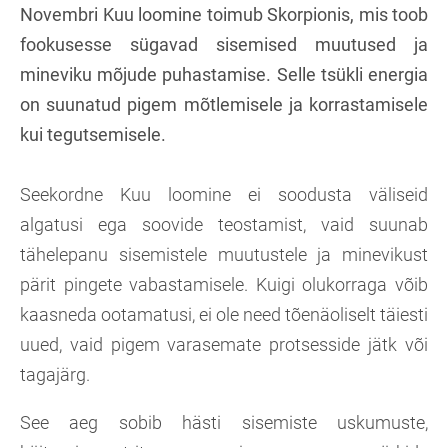
Novembri Kuu loomine toimub Skorpionis, mis toob
fookusesse sügavad sisemised muutused ja
mineviku mõjude puhastamise. Selle tsükli energia
on suunatud pigem mõtlemisele ja korrastamisele
kui tegutsemisele.
Seekordne Kuu loomine ei soodusta väliseid
algatusi ega soovide teostamist, vaid suunab
tähelepanu sisemistele muutustele ja minevikust
pärit pingete vabastamisele. Kuigi olukorraga võib
kaasneda ootamatusi, ei ole need tõenäoliselt täiesti
uued, vaid pigem varasemate protsesside jätk või
tagajärg.
See aeg sobib hästi sisemiste uskumuste,