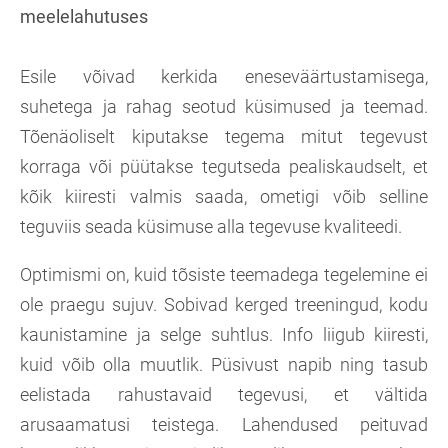
meelelahutuses
Esile võivad kerkida eneseväärtustamisega,
suhetega ja rahag seotud küsimused ja teemad.
Tõenäoliselt kiputakse tegema mitut tegevust
korraga või püütakse tegutseda pealiskaudselt, et
kõik kiiresti valmis saada, ometigi võib selline
teguviis seada küsimuse alla tegevuse kvaliteedi.
Optimismi on, kuid tõsiste teemadega tegelemine ei
ole praegu sujuv. Sobivad kerged treeningud, kodu
kaunistamine ja selge suhtlus. Info liigub kiiresti,
kuid võib olla muutlik. Püsivust napib ning tasub
eelistada rahustavaid tegevusi, et vältida
arusaamatusi teistega. Lahendused peituvad