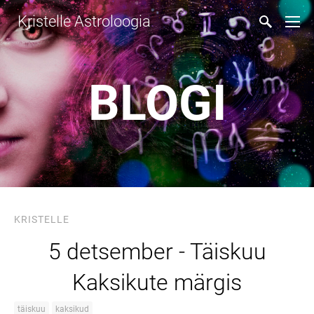
Kristelle Astroloogia
BLOGI
KRISTELLE
5 detsember - Täiskuu
Kaksikute märgis
täiskuu
kaksikud