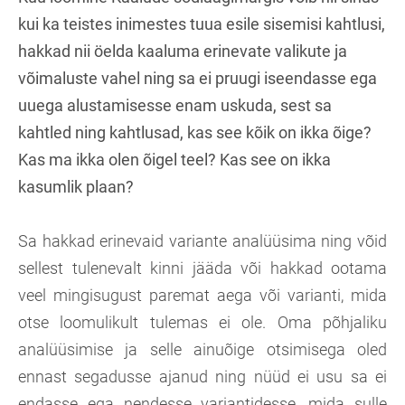
kui ka teistes inimestes tuua esile sisemisi kahtlusi,
hakkad nii öelda kaaluma erinevate valikute ja
võimaluste vahel ning sa ei pruugi iseendasse ega
uuega alustamisesse enam uskuda, sest sa
kahtled ning kahtlusad, kas see kõik on ikka õige?
Kas ma ikka olen õigel teel? Kas see on ikka
kasumlik plaan?
Sa hakkad erinevaid variante analüüsima ning võid
sellest tulenevalt kinni jääda või hakkad ootama
veel mingisugust paremat aega või varianti, mida
otse loomulikult tulemas ei ole. Oma põhjaliku
analüüsimise ja selle ainuõige otsimisega oled
ennast segadusse ajanud ning nüüd ei usu sa ei
endasse ega nendesse variantidesse, mida sulle