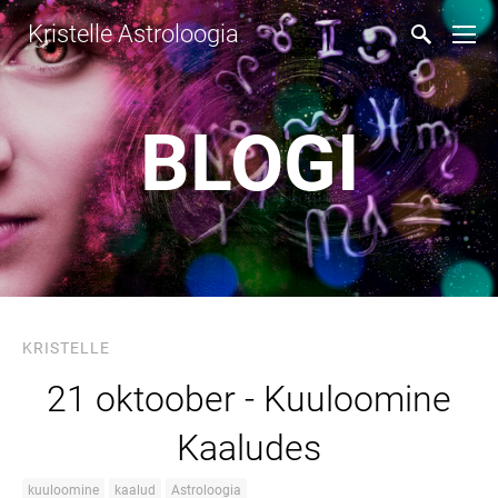
Kristelle Astroloogia
BLOGI
KRISTELLE
21 oktoober - Kuuloomine
Kaaludes
kuuloomine
kaalud
Astroloogia