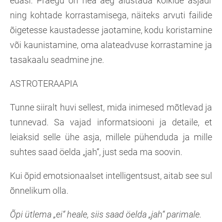
edasi. Praegu on hea aeg alustada kõikide asjadr
ning kohtade korrastamisega, näiteks arvuti failide
õigetesse kaustadesse jaotamine, kodu koristamine
või kaunistamine, oma alateadvuse korrastamine ja
tasakaalu seadmine jne.
ASTROTERAAPIA
Tunne siiralt huvi sellest, mida inimesed mõtlevad ja
tunnevad. Sa vajad informatsiooni ja detaile, et
leiaksid selle ühe asja, millele pühenduda ja mille
suhtes saad öelda „jah“, just seda ma soovin.
Kui õpid emotsionaalset intelligentsust, aitab see sul
õnnelikum olla.
Õpi ütlema „ei“ heale, siis saad öelda „jah“ parimale.