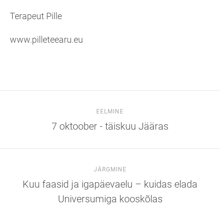
Terapeut Pille
www.pilleteearu.eu
EELMINE
7 oktoober - täiskuu Jääras
JÄRGMINE
Kuu faasid ja igapäevaelu – kuidas elada
Universumiga kooskõlas