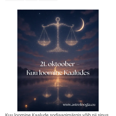
Kuu loomine Kaalude sodiaagimärgis võib nii sinus