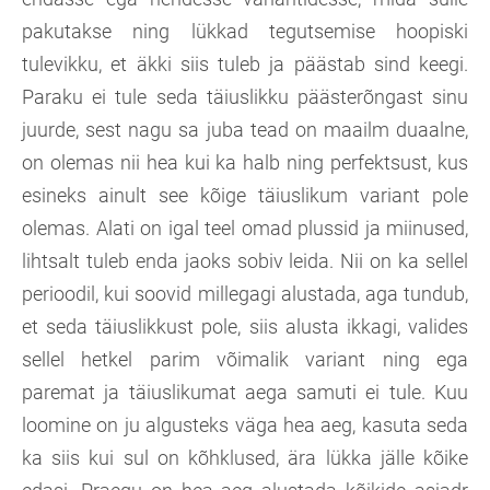
pakutakse ning lükkad tegutsemise hoopiski
tulevikku, et äkki siis tuleb ja päästab sind keegi.
Paraku ei tule seda täiuslikku päästerõngast sinu
juurde, sest nagu sa juba tead on maailm duaalne,
on olemas nii hea kui ka halb ning perfektsust, kus
esineks ainult see kõige täiuslikum variant pole
olemas. Alati on igal teel omad plussid ja miinused,
lihtsalt tuleb enda jaoks sobiv leida. Nii on ka sellel
perioodil, kui soovid millegagi alustada, aga tundub,
et seda täiuslikkust pole, siis alusta ikkagi, valides
sellel hetkel parim võimalik variant ning ega
paremat ja täiuslikumat aega samuti ei tule. Kuu
loomine on ju algusteks väga hea aeg, kasuta seda
ka siis kui sul on kõhklused, ära lükka jälle kõike