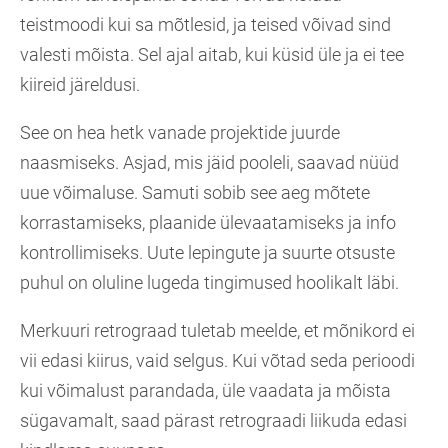
teistmoodi kui sa mõtlesid, ja teised võivad sind
valesti mõista. Sel ajal aitab, kui küsid üle ja ei tee
kiireid järeldusi.
See on hea hetk vanade projektide juurde
naasmiseks. Asjad, mis jäid pooleli, saavad nüüd
uue võimaluse. Samuti sobib see aeg mõtete
korrastamiseks, plaanide ülevaatamiseks ja info
kontrollimiseks. Uute lepingute ja suurte otsuste
puhul on oluline lugeda tingimused hoolikalt läbi.
Merkuuri retrograad tuletab meelde, et mõnikord ei
vii edasi kiirus, vaid selgus. Kui võtad seda perioodi
kui võimalust parandada, üle vaadata ja mõista
sügavamalt, saad pärast retrograadi liikuda edasi