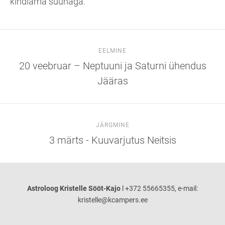
kindlama suunaga.
EELMINE
20 veebruar – Neptuuni ja Saturni ühendus
Jääras
JÄRGMINE
3 märts - Kuuvarjutus Neitsis
Astroloog Kristelle Sööt-Kajo
l +372 55665355, e-mail:
kristelle@kcampers.ee