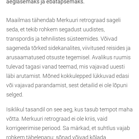
aeglasemaks ja ebatäpsemaks.
Maailmas tähendab Merkuuri retrograad sageli
seda, et tekib rohkem segadust uudistes,
transpordis ja tehnilistes süsteemides. Võivad
sageneda tõrked sidekanalites, viivitused reisides ja
arusaamatused otsuste tegemisel. Avalikus ruumis
tulevad tagasi vanad teemad, mis vajavad uuesti
läbi arutamist. Mõned kokkulepped lükkuvad edasi
või vajavad parandamist, sest detailid ei ole lõpuni
selged.
Isiklikul tasandil on see aeg, kus tasub tempot maha
võtta. Merkuuri retrograad ei ole kriis, vaid
korrigeerimise periood. Sa märkad, et suhtlus vajab
rohkem tähelepanu: sõnad võivad kõlada