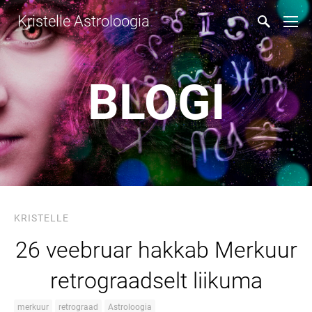
Kristelle Astroloogia
BLOGI
KRISTELLE
26 veebruar hakkab Merkuur
retrograadselt liikuma
merkuur
retrograad
Astroloogia