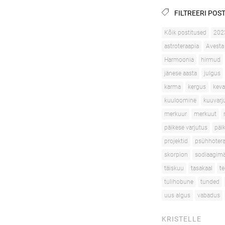
FILTREERI POST
Kõik postitused
202
astroteraapia
Avesta
Harmoonia
hirmud
jänese aasta
julgus
karma
kergus
kev
kuuloomine
kuuvarj
merkuur
merkuut
päikese varjutus
päi
projektid
psühhotera
skorpion
sodiaagimä
täiskuu
tasakaal
te
tulihobune
tunded
uus algus
vabadus
KRISTELLE