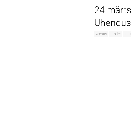
24 märts
Ühendus:
veenus
jupiter
kül