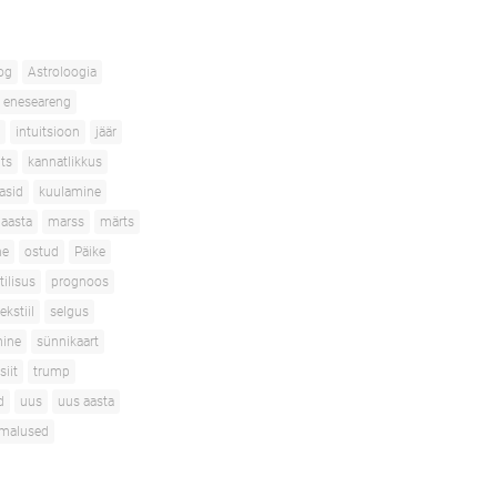
og
Astroloogia
eneseareng
intuitsioon
jäär
its
kannatlikkus
asid
kuulamine
aasta
marss
märts
ne
ostud
Päike
tilisus
prognoos
ekstiil
selgus
mine
sünnikaart
siit
trump
d
uus
uus aasta
imalused