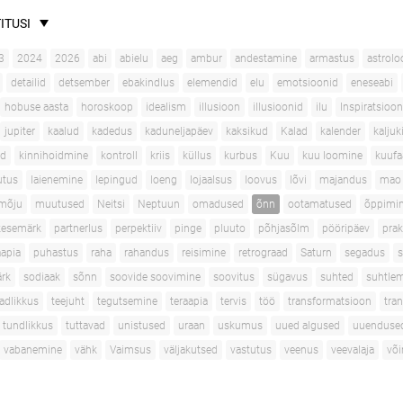
ITUSI
3
2024
2026
abi
abielu
aeg
ambur
andestamine
armastus
astrolo
detailid
detsember
ebakindlus
elemendid
elu
emotsioonid
eneseabi
hobuse aasta
horoskoop
idealism
illusioon
illusioonid
ilu
Inspiratsioon
jupiter
kaalud
kadedus
kaduneljapäev
kaksikud
Kalad
kalender
kaljuk
ad
kinnihoidmine
kontroll
kriis
küllus
kurbus
Kuu
kuu loomine
kuufa
utus
laienemine
lepingud
loeng
lojaalsus
loovus
lõvi
majandus
mao 
mõju
muutused
Neitsi
Neptuun
omadused
õnn
ootamatused
õppimi
kesemärk
partnerlus
perpektiiv
pinge
pluuto
põhjasõlm
pööripäev
prak
apia
puhastus
raha
rahandus
reisimine
retrograad
Saturn
segadus
s
rk
sodiaak
sõnn
soovide soovimine
soovitus
sügavus
suhted
suhtle
adlikkus
teejuht
tegutsemine
teraapia
tervis
töö
transformatsioon
tran
tundlikkus
tuttavad
unistused
uraan
uskumus
uued algused
uuenduse
vabanemine
vähk
Vaimsus
väljakutsed
vastutus
veenus
veevalaja
võ