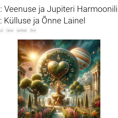
: Veenuse ja Jupiteri Harmoonil
 Külluse ja Õnne Lainel
lus
raha
suhted
õnn