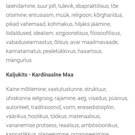
laiendamine, suur pilt, tulevik, ebapraktilisus, tõe
otsimine, entusiasm, müük, religioon, kõrgharidus,
pikad vahemaad, kohmakus, hiljaks jäämine,
liidaldused, idealism, sirgjoonelisus, filosoofilisus,
vabadusearmastus, õilsus, avar maailmavaade,
kannatamatus, pealetükkivus, hasartsus,
mängurlus
Kaljukits - Kardinaalne Maa
Kaine mõtlemine, vastutustunne, struktuur,
ühiskonna selgroog, rajamine, aeg, visadus, püsivus,
autoriteet, traditsioonid, vorm, enesedistsipliin,
väärikus, hoolikus, töökus, materiaalsus,
vananemise protsess, reaalsus, ambitsioonikus,
kannatlikkus, planeerimine, organiseerimine,