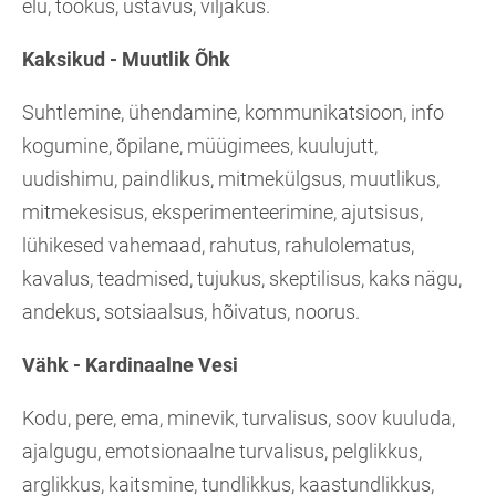
elu, töökus, ustavus, viljakus.
Kaksikud - Muutlik Õhk
Suhtlemine, ühendamine, kommunikatsioon, info
kogumine, õpilane, müügimees, kuulujutt,
uudishimu, paindlikus, mitmekülgsus, muutlikus,
mitmekesisus, eksperimenteerimine, ajutsisus,
lühikesed vahemaad, rahutus, rahulolematus,
kavalus, teadmised, tujukus, skeptilisus, kaks nägu,
andekus, sotsiaalsus, hõivatus, noorus.
Vähk - Kardinaalne Vesi
Kodu, pere, ema, minevik, turvalisus, soov kuuluda,
ajalgugu, emotsionaalne turvalisus, pelglikkus,
arglikkus, kaitsmine, tundlikkus, kaastundlikkus,