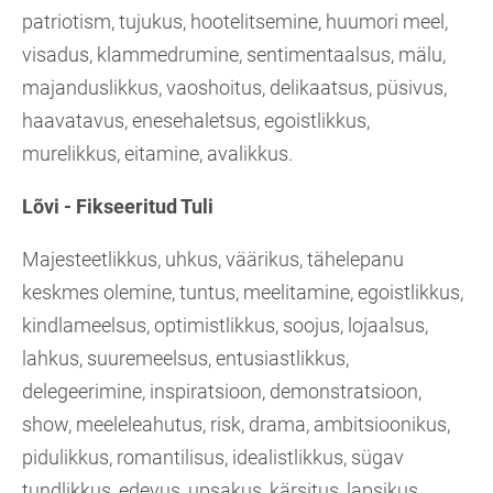
patriotism, tujukus, hootelitsemine, huumori meel,
visadus, klammedrumine, sentimentaalsus, mälu,
majanduslikkus, vaoshoitus, delikaatsus, püsivus,
haavatavus, enesehaletsus, egoistlikkus,
murelikkus, eitamine, avalikkus.
Lõvi - Fikseeritud Tuli
Majesteetlikkus, uhkus, väärikus, tähelepanu
keskmes olemine, tuntus, meelitamine, egoistlikkus,
kindlameelsus, optimistlikkus, soojus, lojaalsus,
lahkus, suuremeelsus, entusiastlikkus,
delegeerimine, inspiratsioon, demonstratsioon,
show, meeleleahutus, risk, drama, ambitsioonikus,
pidulikkus, romantilisus, idealistlikkus, sügav
tundlikkus, edevus, upsakus, kärsitus, lapsikus,