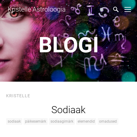
Kristelle Astroloogia
BLOGI
KRISTELLE
Sodiaak
sodiaak
päikesemärk
sodiaagimärk
elemendid
omadused