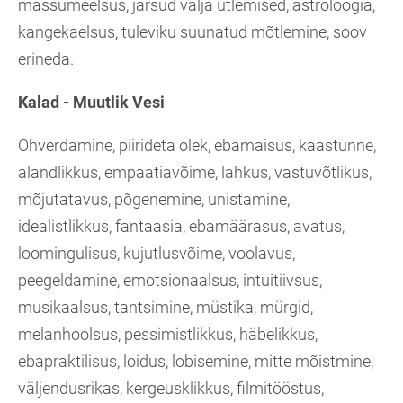
mässumeelsus, järsud välja ütlemised, astroloogia,
kangekaelsus, tuleviku suunatud mõtlemine, soov
erineda.
Kalad - Muutlik Vesi
Ohverdamine, piirideta olek, ebamaisus, kaastunne,
alandlikkus, empaatiavõime, lahkus, vastuvõtlikus,
mõjutatavus, põgenemine, unistamine,
idealistlikkus, fantaasia, ebamäärasus, avatus,
loomingulisus, kujutlusvõime, voolavus,
peegeldamine, emotsionaalsus, intuitiivsus,
musikaalsus, tantsimine, müstika, mürgid,
melanhoolsus, pessimistlikkus, häbelikkus,
ebapraktilisus, loidus, lobisemine, mitte mõistmine,
väljendusrikas, kergeusklikkus, filmitööstus,