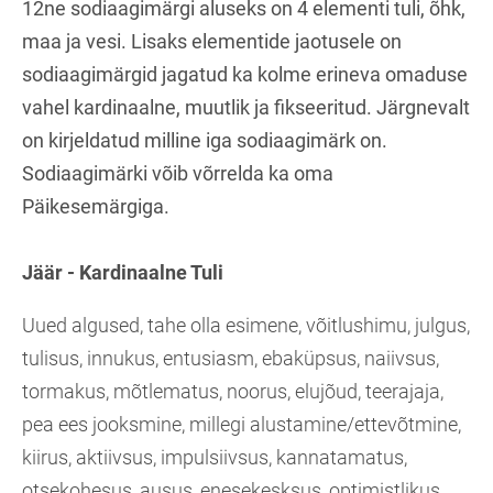
12ne sodiaagimärgi aluseks on 4 elementi tuli, õhk,
maa ja vesi. Lisaks elementide jaotusele on
sodiaagimärgid jagatud ka kolme erineva omaduse
vahel kardinaalne, muutlik ja fikseeritud. Järgnevalt
on kirjeldatud milline iga sodiaagimärk on.
Sodiaagimärki võib võrrelda ka oma
Päikesemärgiga.
Jäär - Kardinaalne Tuli
Uued algused, tahe olla esimene, võitlushimu, julgus,
tulisus, innukus, entusiasm, ebaküpsus, naiivsus,
tormakus, mõtlematus, noorus, elujõud, teerajaja,
pea ees jooksmine, millegi alustamine/ettevõtmine,
kiirus, aktiivsus, impulsiivsus, kannatamatus,
otsekohesus, ausus, enesekesksus, optimistlikus,