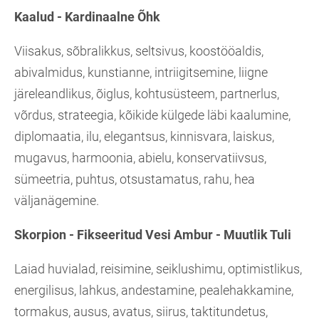
Kaalud - Kardinaalne Õhk
Viisakus, sõbralikkus, seltsivus, koostööaldis,
abivalmidus, kunstianne, intriigitsemine, liigne
järeleandlikus, õiglus, kohtusüsteem, partnerlus,
võrdus, strateegia, kõikide külgede läbi kaalumine,
diplomaatia, ilu, elegantsus, kinnisvara, laiskus,
mugavus, harmoonia, abielu, konservatiivsus,
sümeetria, puhtus, otsustamatus, rahu, hea
väljanägemine.
Skorpion - Fikseeritud Vesi Ambur - Muutlik Tuli
Laiad huvialad, reisimine, seiklushimu, optimistlikus,
energilisus, lahkus, andestamine, pealehakkamine,
tormakus, ausus, avatus, siirus, taktitundetus,