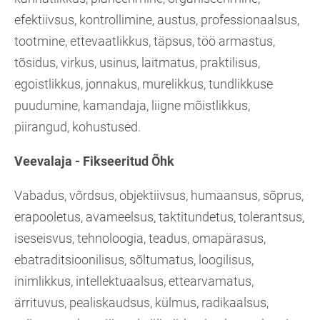
efektiivsus, kontrollimine, austus, professionaalsus,
tootmine, ettevaatlikkus, täpsus, töö armastus,
tõsidus, virkus, usinus, laitmatus, praktilisus,
egoistlikkus, jonnakus, murelikkus, tundlikkuse
puudumine, kamandaja, liigne mõistlikkus,
piirangud, kohustused.
Veevalaja - Fikseeritud Õhk
Vabadus, võrdsus, objektiivsus, humaansus, sõprus,
erapooletus, avameelsus, taktitundetus, tolerantsus,
iseseisvus, tehnoloogia, teadus, omapärasus,
ebatraditsioonilisus, sõltumatus, loogilisus,
inimlikkus, intellektuaalsus, ettearvamatus,
ärrituvus, pealiskaudsus, külmus, radikaalsus,