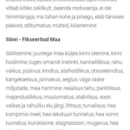
võtab kõike isiklikult, iseenda motiveerija, ei ole
tiimimängija, ma tahan kohe ja praegu, elab tänases
päevas, sõltumatus, mütsid, kiilanemine.
Sõnn - Fikseeritud Maa
Säilitamine, juurtega maa küljes kinni olemine, kinni
hoidmine, tugev omandi instinkt, kannatlikkus, rahu,
vaikus, püsivus, kindlus, alalhoidlikus, otsusekindlus,
kangekaelsus, jonnakus, aeglus, väga raske
mõjutada, maa harimine, reaalsus tahu, parktilisus,
majanduslikkus, muutumatus, stabiilsus, soon
vaikse ja rahuliku elu järgi, lihtsus, turvalisus, hea
kompimis meel, hea tekstuuri tunnetus, hea vormi
tunnetus, kunstianne, stagnatsoon, mugavus, hea