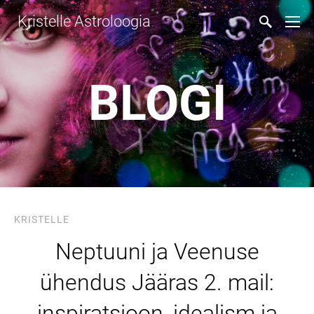
Kristelle Astroloogia
BLOGI
KRISTELLE
Neptuuni ja Veenuse
ühendus Jääras 2. mail:
inspiratsioon, idealism ja