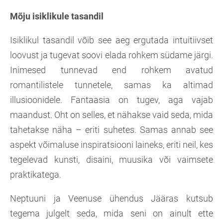
Mõju isiklikule tasandil
Isiklikul tasandil võib see aeg ergutada intuitiivset
loovust ja tugevat soovi elada rohkem südame järgi.
Inimesed tunnevad end rohkem avatud
romantilistele tunnetele, samas ka altimad
illusioonidele. Fantaasia on tugev, aga vajab
maandust. Oht on selles, et nähakse vaid seda, mida
tahetakse näha – eriti suhetes. Samas annab see
aspekt võimaluse inspiratsiooni laineks, eriti neil, kes
tegelevad kunsti, disaini, muusika või vaimsete
praktikatega.
Neptuuni ja Veenuse ühendus Jääras kutsub
tegema julgelt seda, mida seni on ainult ette