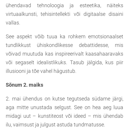
ühendavad tehnoloogia ja esteetika, näiteks
virtuaalkunsti, tehisintellekti või digitaalse disaini
vallas.
See aspekt võib tuua ka rohkem emotsionaalset
tundlikkust ühiskondlikesse debattidesse, mis
võivad muutuda kas inspireerivalt kaasahaaravaks
või segaselt idealistlikuks. Tasub jälgida, kus piir
illusiooni ja tõe vahel hägustub.
Sõnum 2. maiks
2. mai ühendus on kutse tegutseda südame järgi,
aga mitte unustada selgust. See on hea aeg luua
midagi uut – kunstiteost või ideed – mis ühendab
ilu, vaimsust ja julgust astuda tundmatusse.