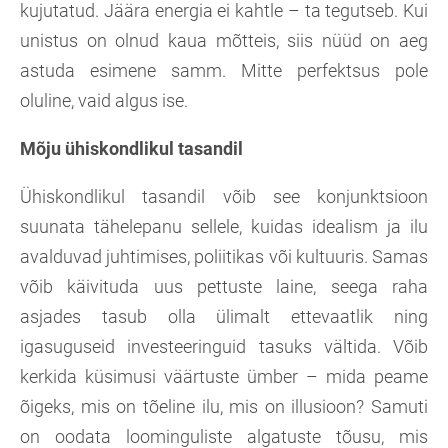
kujutatud. Jäära energia ei kahtle – ta tegutseb. Kui
unistus on olnud kaua mõtteis, siis nüüd on aeg
astuda esimene samm. Mitte perfektsus pole
oluline, vaid algus ise.
Mõju ühiskondlikul tasandil
Ühiskondlikul tasandil võib see konjunktsioon
suunata tähelepanu sellele, kuidas idealism ja ilu
avalduvad juhtimises, poliitikas või kultuuris. Samas
võib käivituda uus pettuste laine, seega raha
asjades tasub olla ülimalt ettevaatlik ning
igasuguseid investeeringuid tasuks vältida. Võib
kerkida küsimusi väärtuste ümber – mida peame
õigeks, mis on tõeline ilu, mis on illusioon? Samuti
on oodata loominguliste algatuste tõusu, mis