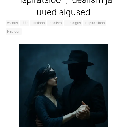
uued algused
veenus
jäär
illusioon
idealism
uus algus
Inspiratsioon
Neptuun