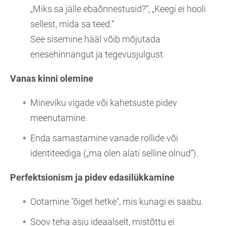
„Miks sa jälle ebaõnnestusid?“, „Keegi ei hooli
sellest, mida sa teed.“
See sisemine hääl võib mõjutada
enesehinnangut ja tegevusjulgust.
Vanas kinni olemine
Mineviku vigade või kahetsuste pidev
meenutamine.
Enda samastamine vanade rollide või
identiteediga („ma olen alati selline olnud“).
Perfektsionism ja pidev edasilükkamine
Ootamine "õiget hetke", mis kunagi ei saabu.
Soov teha asju ideaalselt, mistõttu ei