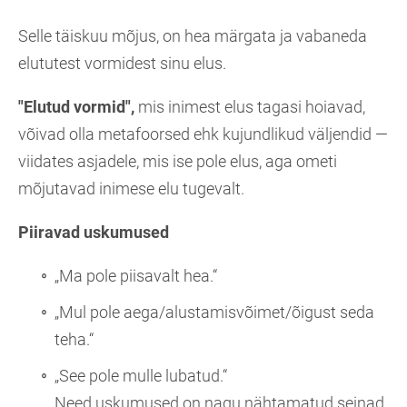
Selle täiskuu mõjus, on hea märgata ja vabaneda
elututest vormidest sinu elus.
"Elutud vormid",
mis inimest elus tagasi hoiavad,
võivad olla metafoorsed ehk kujundlikud väljendid —
viidates asjadele, mis ise pole elus, aga ometi
mõjutavad inimese elu tugevalt.
Piiravad uskumused
„Ma pole piisavalt hea.“
„Mul pole aega/alustamisvõimet/õigust seda
teha.“
„See pole mulle lubatud.“
Need uskumused on nagu nähtamatud seinad,