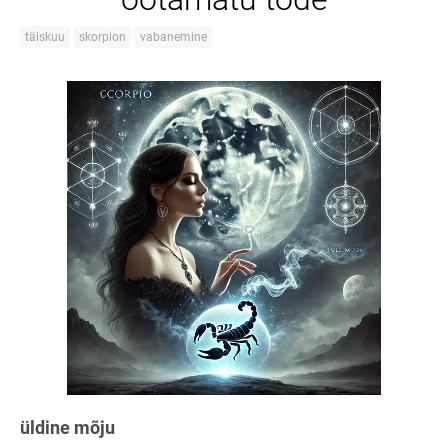
täiskuu
skorpion
vabanemine
üldine mõju