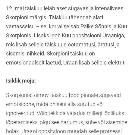
12. mai täiskuu leiab aset sügavas ja intensiivses
Skorpioni märgis. Täiskuu tähendab alati
vastasseisu – sel korral seisab Päike Sõnnis ja Kuu
Skorpionis. Lisaks loob Kuu opositsiooni Uraaniga,
mis lisab sellele täiskuule ootamatusi, äratusi ja
sisemisi nihkeid. Skorpioni täiskuu on
emotsionaalselt laetud, Uraan lisab sellele elektrit.
Isiklik mõju:
Skorpionis toimuv täiskuu toob pinnale sügavaid
emotsioone, mida on seni alla surutud või
ignoreeritud. Võib tekkida vajadus millegi lõplikuks
lõpetamiseks, olgu see harjumus, suhe või sisemine
hoiak. Uraani opositsioon muudab selle protsessi