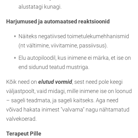
alustatagi kunagi.
Harjumused ja automaatsed reaktsioonid
Näiteks negatiivsed toimetulekumehhanismid
(nt vältimine, viivitamine, passiivsus).
Elu autopiloodil, kus inimene ei märka, et ise on
end sidunud teatud mustriga.
Kõik need on
elutud vormid
, sest need pole keegi
väljastpoolt, vaid midagi, mille inimene ise on loonud
– sageli teadmata, ja sageli kaitseks. Aga need
võivad hakata inimest "valvama" nagu nähtamatud
valvekoerad.
Terapeut Pille