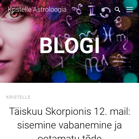
Kristelle Astroloogia
BLOGI
KRISTELLE
Täiskuu Skorpionis 12. mail:
sisemine vabanemine ja
ootamatu tõde