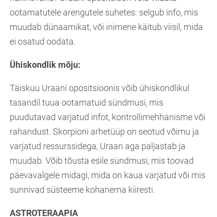
ootamatutele arengutele suhetes: selgub info, mis
muudab dünaamikat, või inimene käitub viisil, mida
ei osatud oodata.
Ühiskondlik mõju:
Täiskuu Uraani opositsioonis võib ühiskondlikul
tasandil tuua ootamatuid sündmusi, mis
puudutavad varjatud infot, kontrollimehhanisme või
rahandust. Skorpioni arhetüüp on seotud võimu ja
varjatud ressurssidega, Uraan aga paljastab ja
muudab. Võib tõusta esile sündmusi, mis toovad
päevavalgele midagi, mida on kaua varjatud või mis
sunnivad süsteeme kohanema kiiresti.
ASTROTERAAPIA