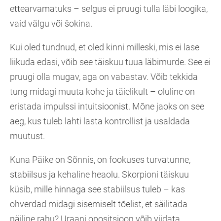
ettearvamatuks – selgus ei pruugi tulla läbi loogika,
vaid välgu või šokina.
Kui oled tundnud, et oled kinni milleski, mis ei lase
liikuda edasi, võib see täiskuu tuua läbimurde. See ei
pruugi olla mugav, aga on vabastav. Võib tekkida
tung midagi muuta kohe ja täielikult – oluline on
eristada impulssi intuitsioonist. Mõne jaoks on see
aeg, kus tuleb lahti lasta kontrollist ja usaldada
muutust.
Kuna Päike on Sõnnis, on fookuses turvatunne,
stabiilsus ja kehaline heaolu. Skorpioni täiskuu
küsib, mille hinnaga see stabiilsus tuleb – kas
ohverdad midagi sisemiselt tõelist, et säilitada
näiline rahu? Uraani opositsioon võib viidata