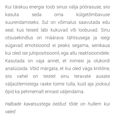
Kui täiskuu energia toob sinus välja pöörasuse, siis
kasuta seda oma külgetõmbavuse
suurendamiseks. Sul on võimalus saavutada edu
seal, kus teised läbi kukuvad või loobuvad. Sinu
otsusekindlus on määrava tähtsusega ja isegi
sügavad emotsioonid ei peaks segama, senikaua
kui oled ise juhipositsioonil, ega allu reaktsioonidele.
Kasutada on vaja annet, et inimesi ja olukordi
analüüsida. Võid märgata, et kui oled väga kriitiline,
siis vahel on teistel sinu teravate ausate
väljaütlemistega raske toime tulla, kuid aja jooksul
õpid ka pehmemalt ennast väljendama.
Halbade kavatsustega öeldud tõde on hullem kui
valed.