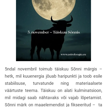
5ndal novembril toimub täiskuu Sõnni märgis –
hetk, mil kuuenergia jõuab haripunkti ja toob esile
stabiilsuse, turvatunde ning materiaalsete
väärtuste teema. Täiskuu on alati kulminatsioon,
mil midagi saab nähtavaks või vajab lõpetamist.
Sõnni märk on maaelemendist ja fikseeritud – ta