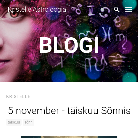
Kristelle Astroloogia
BLOGI
KRISTELLE
5 november - täiskuu Sõnnis
täiskuu
sõnn