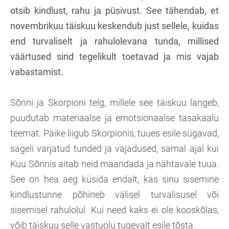
otsib kindlust, rahu ja püsivust. See tähendab, et
novembrikuu täiskuu keskendub just sellele, kuidas
end turvaliselt ja rahulolevana tunda, millised
väärtused sind tegelikult toetavad ja mis vajab
vabastamist.
Sõnni ja Skorpioni telg, millele see täiskuu langeb,
puudutab materiaalse ja emotsionaalse tasakaalu
teemat. Päike liigub Skorpionis, tuues esile sügavad,
sageli varjatud tunded ja vajadused, samal ajal kui
Kuu Sõnnis aitab neid maandada ja nähtavale tuua.
See on hea aeg küsida endalt, kas sinu sisemine
kindlustunne põhineb välisel turvalisusel või
sisemisel rahulolul. Kui need kaks ei ole kooskõlas,
võib täiskuu selle vastuolu tugevalt esile tõsta.