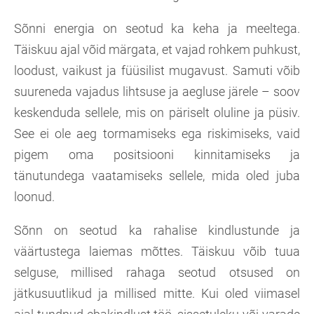
Sõnni energia on seotud ka keha ja meeltega.
Täiskuu ajal võid märgata, et vajad rohkem puhkust,
loodust, vaikust ja füüsilist mugavust. Samuti võib
suureneda vajadus lihtsuse ja aegluse järele – soov
keskenduda sellele, mis on päriselt oluline ja püsiv.
See ei ole aeg tormamiseks ega riskimiseks, vaid
pigem oma positsiooni kinnitamiseks ja
tänutundega vaatamiseks sellele, mida oled juba
loonud.
Sõnn on seotud ka rahalise kindlustunde ja
väärtustega laiemas mõttes. Täiskuu võib tuua
selguse, millised rahaga seotud otsused on
jätkusuutlikud ja millised mitte. Kui oled viimasel