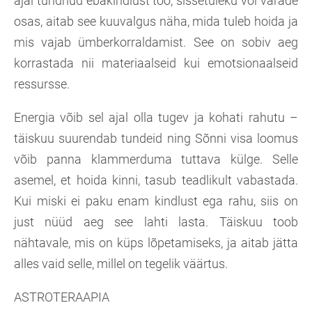
ajal tundnud ebakindlust töö, sissetuleku või varade
osas, aitab see kuuvalgus näha, mida tuleb hoida ja
mis vajab ümberkorraldamist. See on sobiv aeg
korrastada nii materiaalseid kui emotsionaalseid
ressursse.
Energia võib sel ajal olla tugev ja kohati rahutu –
täiskuu suurendab tundeid ning Sõnni visa loomus
võib panna klammerduma tuttava külge. Selle
asemel, et hoida kinni, tasub teadlikult vabastada.
Kui miski ei paku enam kindlust ega rahu, siis on
just nüüd aeg see lahti lasta. Täiskuu toob
nähtavale, mis on küps lõpetamiseks, ja aitab jätta
alles vaid selle, millel on tegelik väärtus.
ASTROTERAAPIA